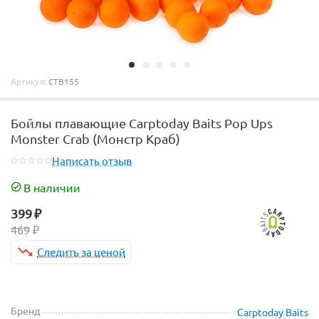
Артикул:
CTB155
Бойлы плавающие Carptoday Baits Pop Ups
Monster Crab (Монстр Краб)
Написать отзыв
В наличии
399
₽
469
₽
Следить за ценой
Бренд
Carptoday Baits