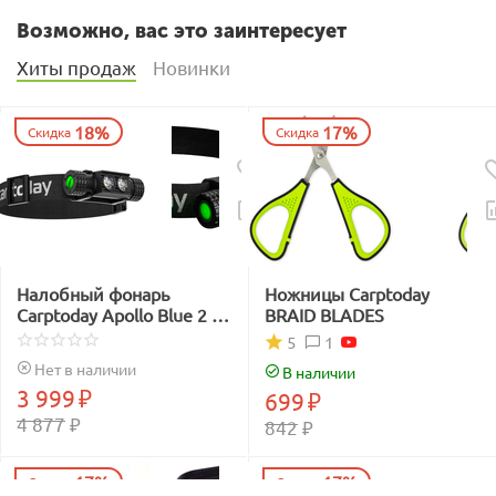
Возможно, вас это заинтересует
Хиты продаж
Новинки
18%
17%
Скидка
Скидка
Налобный фонарь
Ножницы Carptoday
Carptoday Apollo Blue 2 с
BRAID BLADES
функцией
1
5
подсвечивания лески
Нет в наличии
В наличии
синим светом
3 999
₽
699
₽
4 877
₽
842
₽
17%
17%
Скидка
Скидка