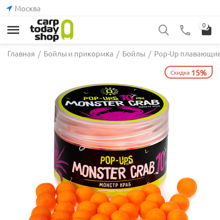
Москва
0
Главная
/
Бойлы и прикормка
/
Бойлы
/
Pop-Up плавающи
15%
Скидка