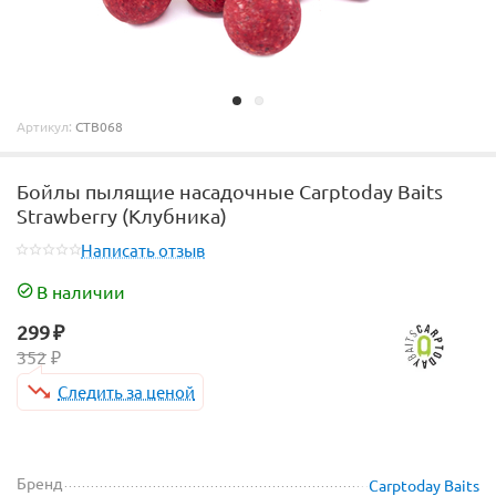
Артикул:
CTB068
Бойлы пылящие насадочные Carptoday Baits
Strawberry (Клубника)
Написать отзыв
В наличии
299
₽
352
₽
Следить за ценой
Бренд
Carptoday Baits