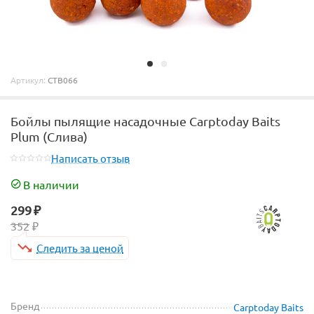
Артикул:
CTB066
Бойлы пылящие насадочные Carptoday Baits
Plum (Слива)
Написать отзыв
В наличии
299
₽
352
₽
Следить за ценой
Бренд
Carptoday Baits