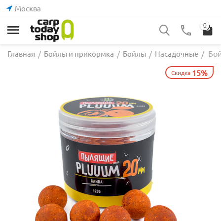
Москва
0
Бой
Главная
/
Бойлы и прикормка
/
Бойлы
/
Насадочные
/
15%
Скидка