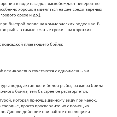
ворения в воде насадка высвобождает невероятно
особенно хорошо выделяться на дне среди вареных
рового ореха и др.).
при быстрой ловле на коммерческих водоемах. В
во рыбы в самые сжатые сроки – на коротких
с подсадкой плавающего бойла:
rab великолепно сочетаются с одноименными
атуры воды, активности белой рыбы, размера бойла
дочного бойла, тем быстрее он растворяется.
турой, которая присуща данному виду приманок.
 твердые, просто просверлите их с помощью
лос. Данное действие при работе с пылящими