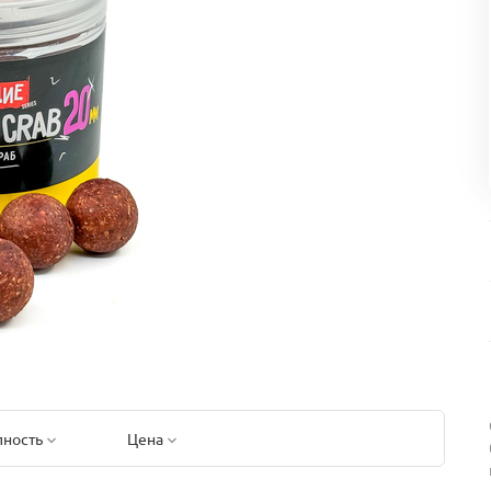
пность
Цена