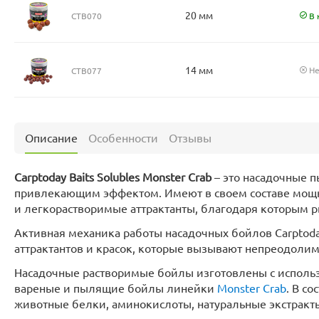
20 мм
CTB070
В 
14 мм
Не
CTB077
Описание
Особенности
Отзывы
Carptoday Baits Solubles Monster Crab
– это насадочные
привлекающим эффектом. Имеют в своем составе мощн
и легкорастворимые аттрактанты, благодаря которым ры
Активная механика работы насадочных бойлов Carptoday 
аттрактантов и красок, которые вызывают непреодолим
Насадочные растворимые бойлы изготовлены с использ
вареные и пылящие бойлы линейки
Monster Crab
. В с
животные белки, аминокислоты, натуральные экстракты