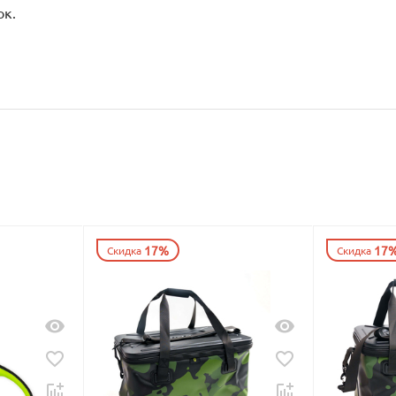
ок.
17%
17
Скидка
Скидка