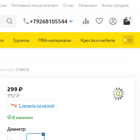
сии
Оптовым покупателям
О нас
Новинки
Хиты продаж
0
+79268105544
ки
Грузила
ПВА-материалы
Кресла и мебель
1/3
Артикул:
CTB070
299
₽
352
₽
Следить за ценой
В наличии
Диаметр: