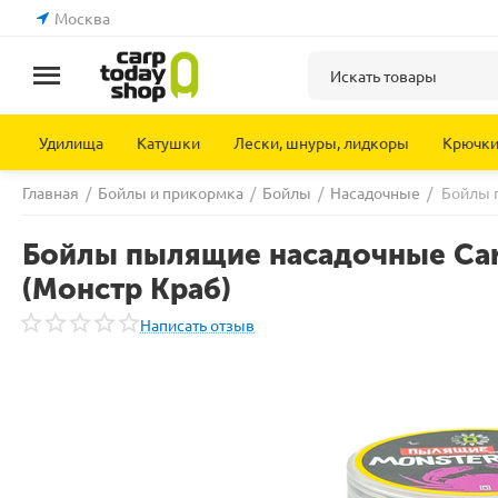
Москва
Удилища
Катушки
Лески, шнуры, лидкоры
Крючк
Главная
/
Бойлы и прикормка
/
Бойлы
/
Насадочные
/
Бойлы п
Бойлы пылящие насадочные Carp
(Монстр Краб)
Написать отзыв