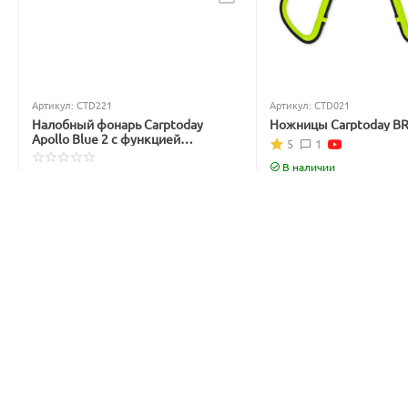
Артикул:
CTD221
Артикул:
CTD021
Налобный фонарь Carptoday
Ножницы Carptoday B
Apollo Blue 2 с функцией
5
1
подсвечивания лески синим
светом
В наличии
Нет в наличии
699
₽
3 999
₽
842
₽
4 877
₽
Вы экономите: 
143
 ₽
Вы экономите: 
878
 ₽
15%
15%
Скидка
Скидка