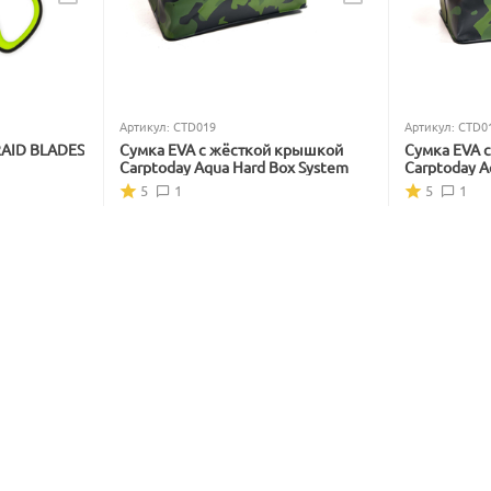
Артикул:
CTD019
Артикул:
CTD0
RAID BLADES
Сумка EVA с жёсткой крышкой
Сумка EVA 
Carptoday Aqua Hard Box System
Carptoday A
5
1
5
1
В наличии
В наличии
5 999
₽
4 799
₽
7 228
₽
5 782
₽
Вы экономите: 
1 229
 ₽
Вы экономите
17%
18
Скидка
Скидка