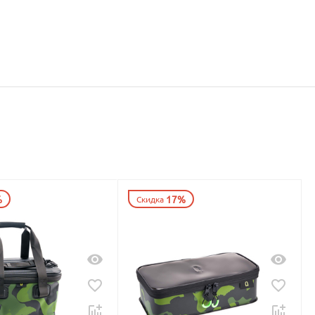
%
17%
Скидка