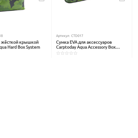
18
Артикул:
CTD017
с жёсткой крышкой
Сумка EVA для аксессуаров
qua Hard Box System
Carptoday Aqua Accessory Box
System
В наличии
1 299
₽
1 565
₽
Вы экономите: 
266
 ₽
: 
983
 ₽
%