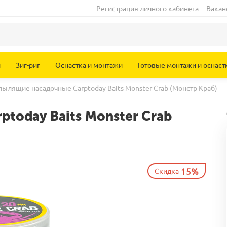
Регистрация личного кабинета
Вакан
и
Зиг-риг
Оснастка и монтажи
Готовые монтажи и оснаст
ылящие насадочные Carptoday Baits Monster Crab (Монстр Краб)
today Baits Monster Crab
15%
Скидка