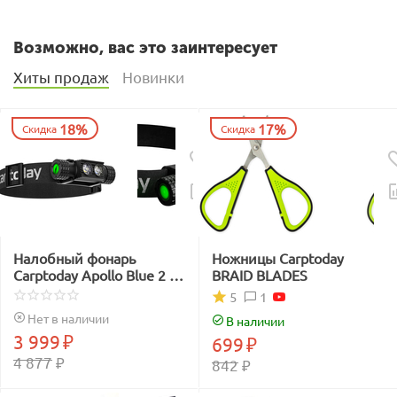
Возможно, вас это заинтересует
Хиты продаж
Новинки
18%
17%
Скидка
Скидка
Налобный фонарь
Ножницы Carptoday
Carptoday Apollo Blue 2 с
BRAID BLADES
функцией
1
5
подсвечивания лески
Нет в наличии
В наличии
синим светом
3 999
₽
699
₽
4 877
₽
842
₽