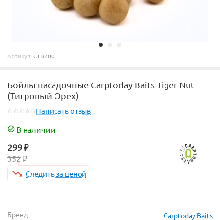
Артикул:
CTB200
Бойлы насадочные Carptoday Baits Tiger Nut
(Тигровый Орех)
Написать отзыв
В наличии
299
₽
352
₽
Следить за ценой
Бренд
Carptoday Baits