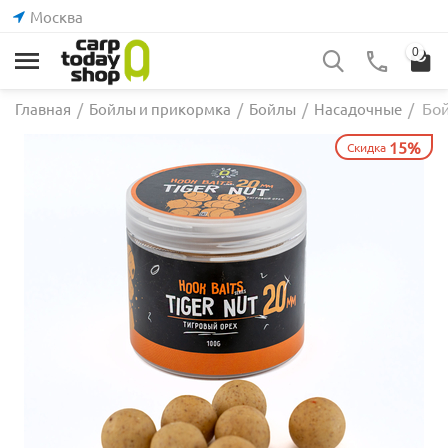
Москва
0
Бой
Главная
/
Бойлы и прикормка
/
Бойлы
/
Насадочные
/
15%
Скидка