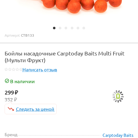
Артикул:
CTB133
Бойлы насадочные Carptoday Baits Multi Fruit
(Мульти Фрукт)
Написать отзыв
В наличии
299
₽
352
₽
Следить за ценой
Бренд
Carptoday Baits