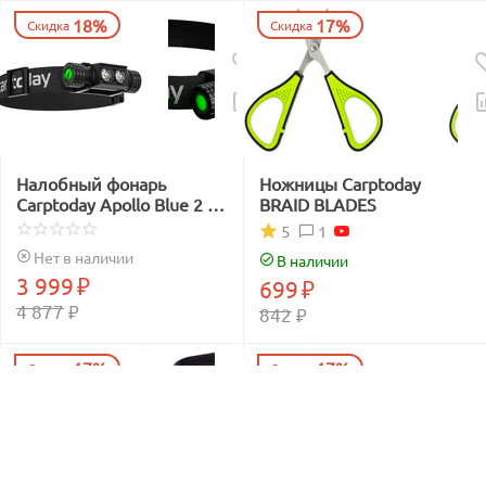
18%
17%
Скидка
Скидка
Налобный фонарь
Ножницы Carptoday
Carptoday Apollo Blue 2 с
BRAID BLADES
функцией
1
5
подсвечивания лески
Нет в наличии
В наличии
синим светом
3 999
₽
699
₽
4 877
₽
842
₽
17%
17%
Скидка
Скидка