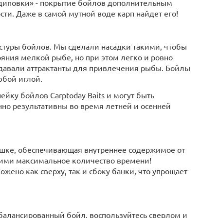
одиповки» - покрытие бойлов дополнительным
ти. Даже в самой мутной воде карп найдет его!
стуры бойлов. Мы сделали насадки такими, чтобы
яния мелкой рыбе, но при этом легко и ровно
отдавали аттрактанты для привлечения рыбы. Бойлы
юбой иглой.
ейку бойлов Carptoday Baits и могут быть
нно результативны во время летней и осенней
ышке, обеспечивающая внутреннее содержимое от
ежими максимальное количество времени!
жено как сверху, так и сбоку банки, что упрощает
сбалансированный бойл, воспользуйтесь сверлом и