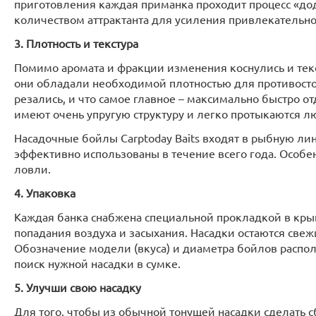
приготовления каждая приманка проходит процесс «д
количеством аттрактанта для усиления привлекательнос
3. Плотность и текстура
Помимо аромата и фракции изменения коснулись и тек
они обладали необходимой плотностью для противосто
резались, и что самое главное – максимально быстро 
имеют очень упругую структуру и легко протыкаются л
Насадочные бойлы Carptoday Baits входят в рыбную лин
эффективно использованы в течение всего года. Особе
ловли.
4. Упаковка
Каждая банка снабжена специальной прокладкой в кр
попадания воздуха и засыхания. Насадки остаются св
Обозначение модели (вкуса) и диаметра бойлов располо
поиск нужной насадки в сумке.
5. Улучши свою насадку
Для того, чтобы из обычной тонущей насадки сделать 