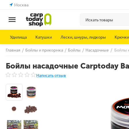
Москва
Удилища
Катушки
Лески, шнуры, лидкоры
Крючк
Главная
/
Бойлы и прикормка
/
Бойлы
/
Насадочные
/
Бойлы н
Бойлы насадочные Carptoday Bai
Написать отзыв