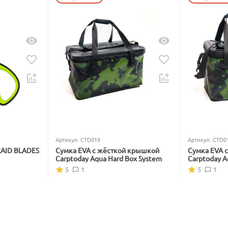
Артикул:
CTD019
Артикул:
CTD0
RAID BLADES
Сумка EVA с жёсткой крышкой
Сумка EVA 
Carptoday Aqua Hard Box System
Carptoday A
5
1
5
1
В наличии
В наличии
5 999
₽
4 799
₽
7 228
₽
5 782
₽
Вы экономите: 
1 229
 ₽
Вы экономите