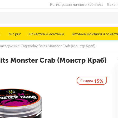
Регистрация личного кабинета
Вакан
и
Зиг-риг
Оснастка и монтажи
Готовые монтажи и оснаст
асадочные Carptoday Baits Monster Crab (Монстр Краб)
ts Monster Crab (Монстр Краб)
15%
Скидка