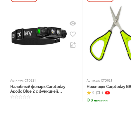
Артикул:
CTD221
Артикул:
CTD021
Налобный фонарь Carptoday
Ножницы Carptoday B
Apollo Blue 2 с функцией
5
1
подсвечивания лески синим
светом
В наличии
Нет в наличии
699
₽
3 999
₽
842
₽
4 877
₽
Вы экономите: 
143
 ₽
Вы экономите: 
878
 ₽