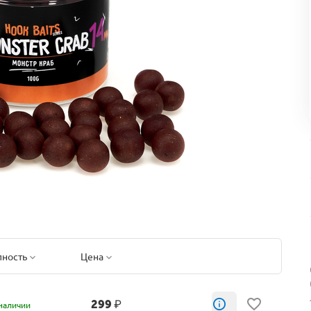
пность
Цена
299
₽
наличии