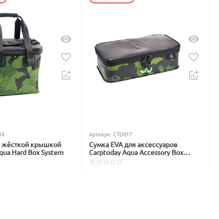
18
Артикул:
CTD017
с жёсткой крышкой
Сумка EVA для аксессуаров
qua Hard Box System
Carptoday Aqua Accessory Box
System
В наличии
1 299
₽
1 565
₽
Вы экономите: 
266
 ₽
: 
983
 ₽