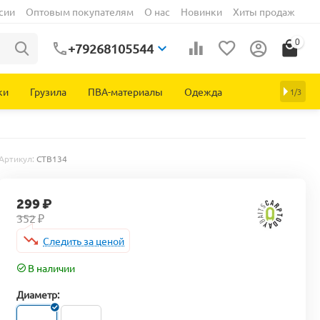
сии
Оптовым покупателям
О нас
Новинки
Хиты продаж
0
+79268105544
ки
Грузила
ПВА-материалы
Одежда
1/3
Артикул:
CTB134
299
₽
352
₽
Следить за ценой
В наличии
Диаметр: