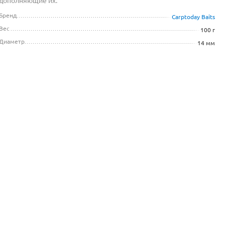
дополняющие их.
Бренд
Carptoday Baits
Вес
100 г
Диаметр
14 мм