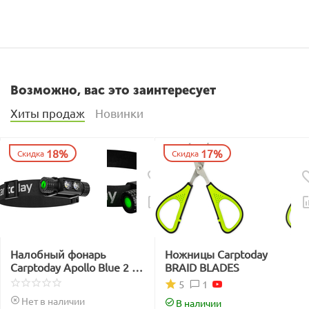
Возможно, вас это заинтересует
Хиты продаж
Новинки
18%
17%
Скидка
Скидка
Налобный фонарь
Ножницы Carptoday
Carptoday Apollo Blue 2 с
BRAID BLADES
функцией
1
5
подсвечивания лески
Нет в наличии
В наличии
синим светом