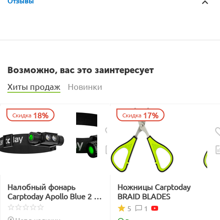
Отзывы
Возможно, вас это заинтересует
Хиты продаж
Новинки
18%
17%
Скидка
Скидка
Налобный фонарь
Ножницы Carptoday
Carptoday Apollo Blue 2 с
BRAID BLADES
функцией
1
5
подсвечивания лески
Нет в наличии