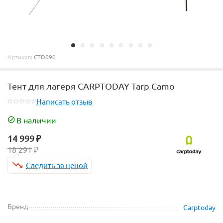
Артикул:
CTD090
Тент для лагеря CARPTODAY Tarp Camo
Написать отзыв
В наличии
14 999
₽
18 291
₽
Следить за ценой
Бренд
Carptoday