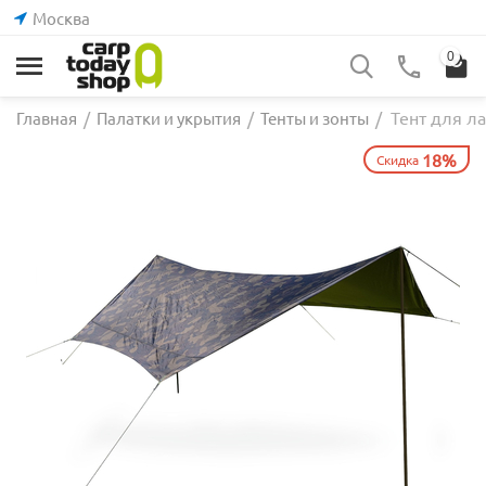
Москва
0
Тент для л
Главная
/
Палатки и укрытия
/
Тенты и зонты
/
18%
Скидка