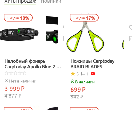
Хиты продаж
Новинки
18%
17%
Скидка
Скидка
Налобный фонарь
Ножницы Carptoday
Carptoday Apollo Blue 2 с
BRAID BLADES
функцией
1
5
подсвечивания лески
Нет в наличии
В наличии
синим светом
3 999
₽
699
₽
4 877
₽
842
₽
17%
17%
Скидка
Скидка