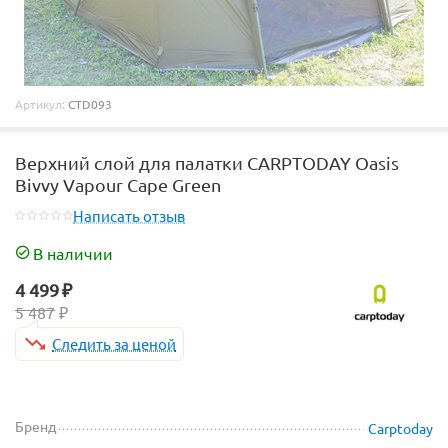
Артикул:
CTD093
Верхний слой для палатки CARPTODAY Oasis
Bivvy Vapour Cape Green
Написать отзыв
В наличии
4 499
₽
5 487
₽
Следить за ценой
Бренд
Carptoday