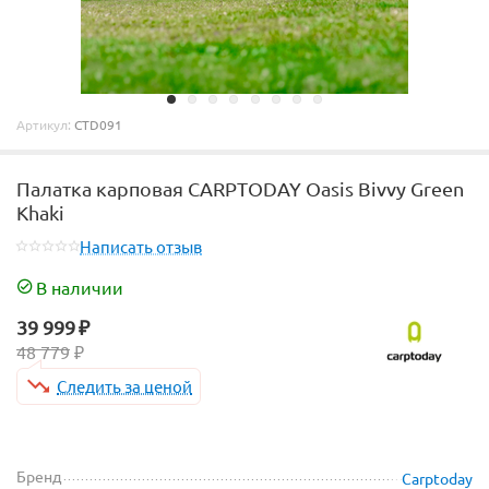
Артикул:
CTD091
Палатка карповая CARPTODAY Oasis Bivvy Green
Khaki
Написать отзыв
В наличии
39 999
₽
48 779
₽
Следить за ценой
Бренд
Carptoday