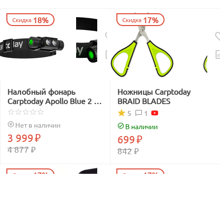
18%
17%
Скидка
Скидка
Налобный фонарь
Ножницы Carptoday
Carptoday Apollo Blue 2 с
BRAID BLADES
функцией
1
5
подсвечивания лески
Нет в наличии
В наличии
синим светом
3 999
₽
699
₽
4 877
₽
842
₽
17%
17%
Скидка
Скидка