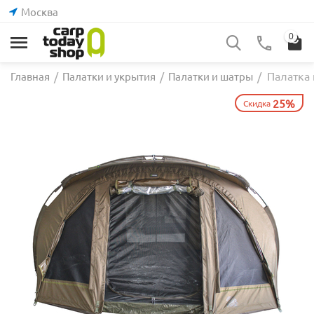
Москва
0
Палатка 
Главная
/
Палатки и укрытия
/
Палатки и шатры
/
25%
Скидка