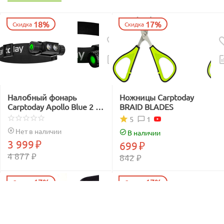
18%
17%
Скидка
Скидка
Налобный фонарь
Ножницы Carptoday
Carptoday Apollo Blue 2 с
BRAID BLADES
функцией
1
5
подсвечивания лески
Нет в наличии
В наличии
синим светом
3 999
₽
699
₽
4 877
₽
842
₽
17%
17%
Скидка
Скидка