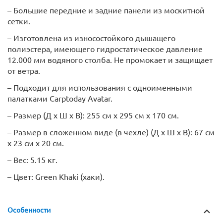
– Большие передние и задние панели из москитной
сетки.
– Изготовлена из износостойкого дышащего
полиэстера, имеющего гидростатическое давление
12.000 мм водяного столба. Не промокает и защищает
от ветра.
– Подходит для использования с одноименными
палатками Carptoday Avatar.
– Размер (Д х Ш х В): 255 см х 295 см х 170 см.
– Размер в сложенном виде (в чехле) (Д х Ш х В): 67 см
х 23 см х 20 см.
– Вес: 5.15 кг.
– Цвет: Green Khaki (хаки).
Особенности