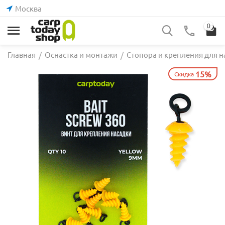
Москва
0
Главная
/
Оснастка и монтажи
/
Стопора и крепления для н
15%
Скидка