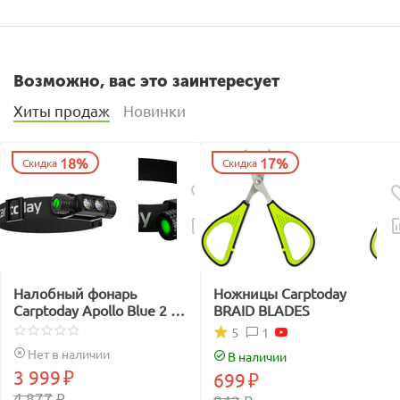
Возможно, вас это заинтересует
Хиты продаж
Новинки
18%
17%
Скидка
Скидка
Налобный фонарь
Ножницы Carptoday
Carptoday Apollo Blue 2 с
BRAID BLADES
функцией
1
5
подсвечивания лески
Нет в наличии
В наличии
синим светом
3 999
₽
699
₽
4 877
₽