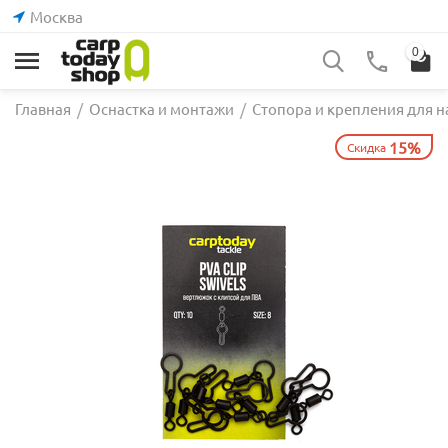
Москва
0
Главная
/
Оснастка и монтажи
/
Стопора и крепления для н
15%
Скидка