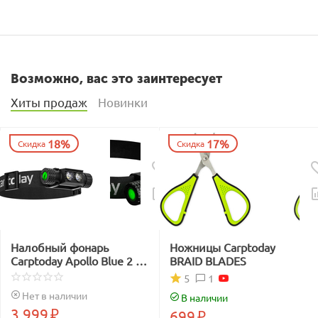
Возможно, вас это заинтересует
Хиты продаж
Новинки
18%
17%
Скидка
Скидка
Налобный фонарь
Ножницы Carptoday
Carptoday Apollo Blue 2 с
BRAID BLADES
функцией
1
5
подсвечивания лески
Нет в наличии
В наличии
синим светом
3 999
₽
699
₽