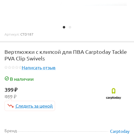
Артикул:
CTD187
Вертлюжки с клипсой для ПВА Carptoday Tackle
PVA Clip Swivels
Написать отзыв
В наличии
399
₽
469
₽
Следить за ценой
Бренд
Carptoday