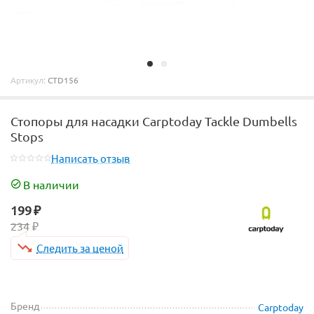
Артикул:
CTD156
Стопоры для насадки Carptoday Tackle Dumbells
Stops
Написать отзыв
В наличии
199
₽
234
₽
Следить за ценой
Бренд
Carptoday