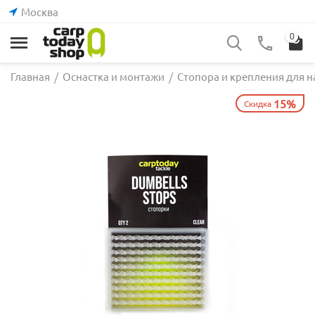
Москва
0
Главная
/
Оснастка и монтажи
/
Стопора и крепления для н
15%
Скидка