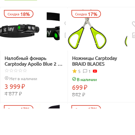
18%
17%
Скидка
Скидка
Налобный фонарь
Ножницы Carptoday
Carptoday Apollo Blue 2 с
BRAID BLADES
функцией
1
5
подсвечивания лески
Нет в наличии
В наличии
синим светом
3 999
₽
699
₽
4 877
₽
842
₽
17%
17%
Скидка
Скидка