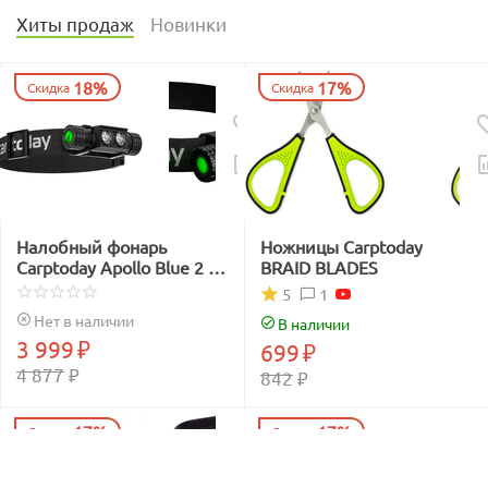
Хиты продаж
Новинки
18%
17%
Скидка
Скидка
Налобный фонарь
Ножницы Carptoday
Carptoday Apollo Blue 2 с
BRAID BLADES
функцией
1
5
подсвечивания лески
Нет в наличии
В наличии
синим светом
3 999
₽
699
₽
4 877
₽
842
₽
17%
17%
Скидка
Скидка