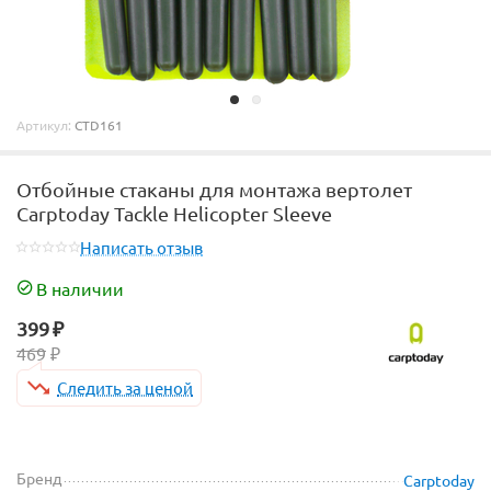
Артикул:
CTD161
Отбойные стаканы для монтажа вертолет
Carptoday Tackle Helicopter Sleeve
Написать отзыв
В наличии
399
₽
469
₽
Следить за ценой
Бренд
Carptoday