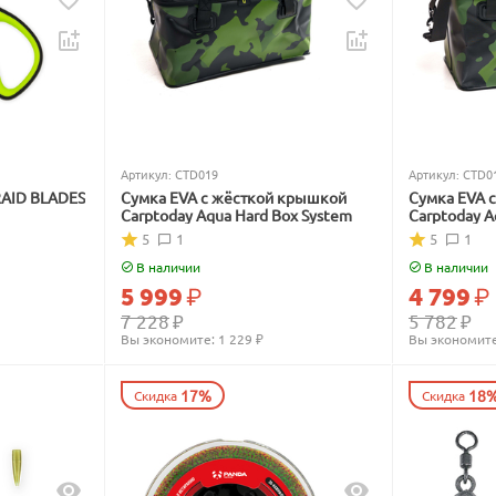
Артикул:
CTD019
Артикул:
CTD0
RAID BLADES
Сумка EVA с жёсткой крышкой
Сумка EVA 
Carptoday Aqua Hard Box System
Carptoday A
5
1
5
1
В наличии
В наличии
5 999
₽
4 799
₽
7 228
₽
5 782
₽
Вы экономите: 
1 229
 ₽
Вы экономите
17%
18
Скидка
Скидка