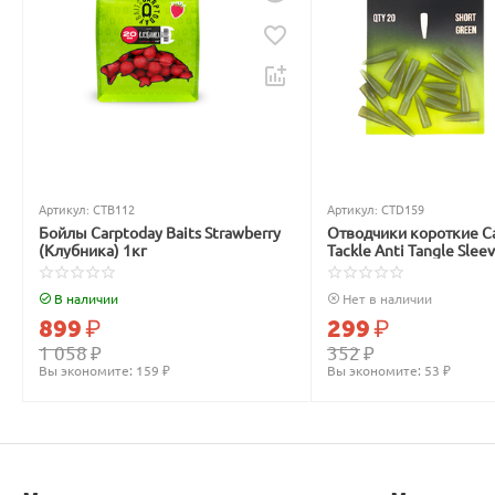
Артикул:
CTB112
Артикул:
CTD159
Бойлы Carptoday Baits Strawberry
Отводчики короткие C
(Клубника) 1кг
Tackle Anti Tangle Slee
зелёные
В наличии
Нет в наличии
899
₽
299
₽
1 058
₽
352
₽
Вы экономите: 
159
 ₽
Вы экономите: 
53
 ₽