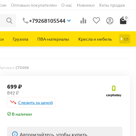
сии
Оптовым покупателям
О нас
Новинки
Хиты продаж
0
+79268105544
ки
Грузила
ПВА-материалы
Кресла и мебель
1/3
Артикул:
CTD008
699
₽
842
₽
Следить за ценой
В наличии
Авторизуйтесь, чтобы купить