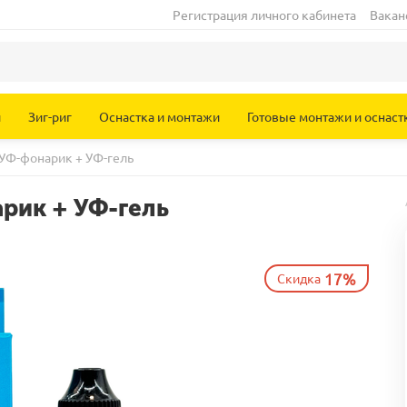
Регистрация личного кабинета
Вакан
и
Зиг-риг
Оснастка и монтажи
Готовые монтажи и оснаст
 УФ-фонарик + УФ-гель
арик + УФ-гель
17%
Скидка