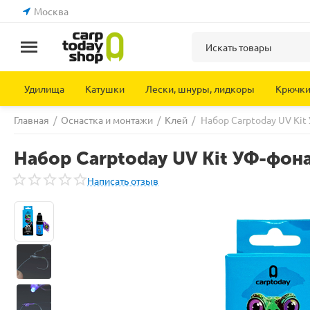
Москва
Удилища
Катушки
Лески, шнуры, лидкоры
Крючк
Главная
/
Оснастка и монтажи
/
Клей
/
Набор Carptoday UV Kit
Набор Carptoday UV Kit УФ-фон
Написать отзыв