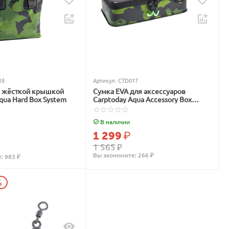
18
Артикул:
CTD017
с жёсткой крышкой
Сумка EVA для аксессуаров
qua Hard Box System
Carptoday Aqua Accessory Box
System
В наличии
1 299
₽
1 565
₽
Вы экономите: 
266
 ₽
: 
983
 ₽
%