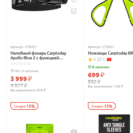
Артикул:
CTD221
Артикул:
CTD021
Налобный фонарь Carptoday
Ножницы Carptoday B
Apollo Blue 2 с функцией
5
1
подсвечивания лески синим
светом
В наличии
Нет в наличии
699
₽
3 999
₽
842
₽
4 877
₽
Вы экономите: 
143
 ₽
Вы экономите: 
878
 ₽
15%
15%
Скидка
Скидка