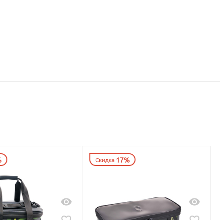
%
17%
Скидка