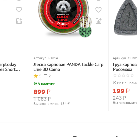
Артикул:
PT014
Артикул:
CTD0
arptoday
Леска карповая PANDA Tackle Carp
Груз карпо
ves Short
Line 3D Camo
Росомаха
5
2
Нет в нали
В наличии
199
₽
899
₽
243
₽
1 083
₽
Вы экономите
Вы экономите: 
184
 ₽