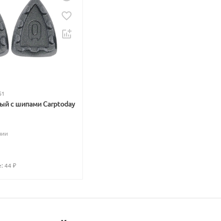
51
вый с шипами Carptoday
чии
: 
44
 ₽