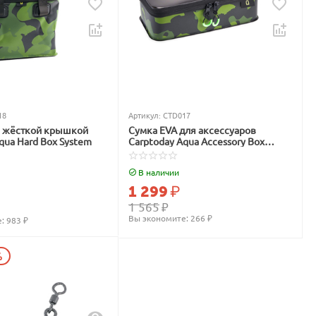
18
Артикул:
CTD017
с жёсткой крышкой
Сумка EVA для аксессуаров
qua Hard Box System
Carptoday Aqua Accessory Box
System
В наличии
1 299
₽
1 565
₽
Вы экономите: 
266
 ₽
: 
983
 ₽
%