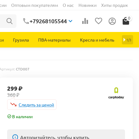
сии
Оптовым покупателям
О нас
Новинки
Хиты продаж
0
+79268105544
ки
Грузила
ПВА-материалы
Кресла и мебель
1/3
Артикул:
CTD007
299
₽
360
₽
Следить за ценой
В наличии
Авторизуйтесь, чтобы купить