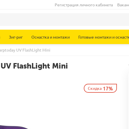
Регистрация личного кабинета
Вакан
и
Зиг-риг
Оснастка и монтажи
Готовые монтажи и оснаст
rptoday UV FlashLight Mini
UV FlashLight Mini
17%
Скидка