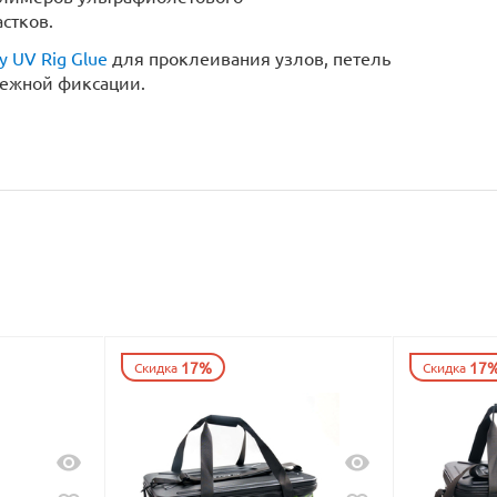
астков.
y UV Rig Glue
для проклеивания узлов, петель
дежной фиксации.
17%
17
Скидка
Скидка