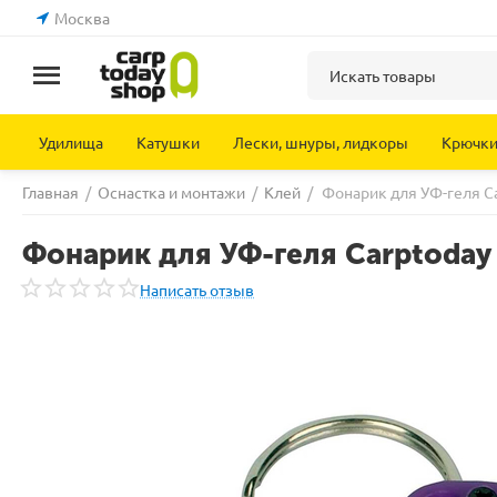
Москва
Удилища
Катушки
Лески, шнуры, лидкоры
Крючк
Главная
/
Оснастка и монтажи
/
Клей
/
Фонарик для УФ-геля Ca
Фонарик для УФ-геля Carptoday 
Написать отзыв