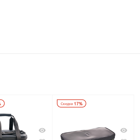
%
17%
Скидка