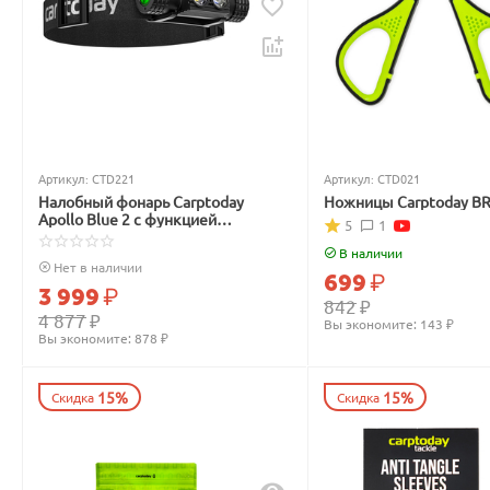
Артикул:
CTD221
Артикул:
CTD021
Налобный фонарь Carptoday
Ножницы Carptoday B
Apollo Blue 2 с функцией
5
1
подсвечивания лески синим
светом
В наличии
Нет в наличии
699
₽
3 999
₽
842
₽
4 877
₽
Вы экономите: 
143
 ₽
Вы экономите: 
878
 ₽
15%
15%
Скидка
Скидка