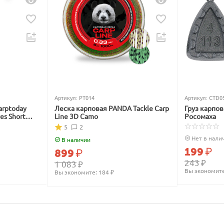
Артикул:
PT014
Артикул:
CTD0
arptoday
Леска карповая PANDA Tackle Carp
Груз карпо
ves Short
Line 3D Camo
Росомаха
5
2
Нет в нали
В наличии
199
₽
899
₽
243
₽
1 083
₽
Вы экономите
Вы экономите: 
184
 ₽