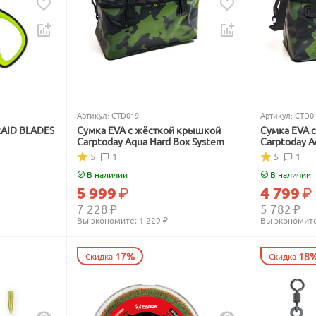
Артикул:
CTD019
Артикул:
CTD0
RAID BLADES
Сумка EVA с жёсткой крышкой
Сумка EVA 
Carptoday Aqua Hard Box System
Carptoday A
5
1
5
1
В наличии
В наличии
5 999
₽
4 799
₽
7 228
₽
5 782
₽
Вы экономите: 
1 229
 ₽
Вы экономите
17%
18
Скидка
Скидка