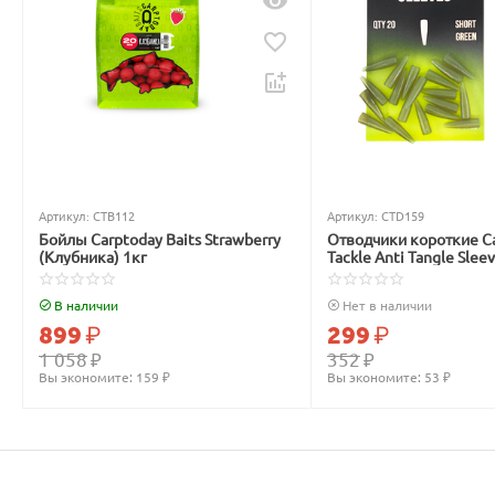
Артикул:
CTB112
Артикул:
CTD159
Бойлы Carptoday Baits Strawberry
Отводчики короткие C
(Клубника) 1кг
Tackle Anti Tangle Slee
зелёные
В наличии
Нет в наличии
899
₽
299
₽
1 058
₽
352
₽
Вы экономите: 
159
 ₽
Вы экономите: 
53
 ₽