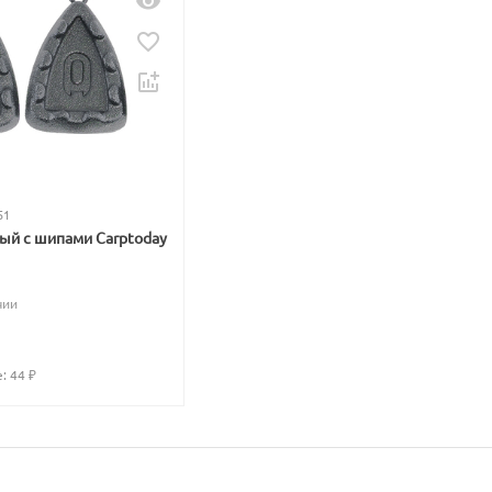
51
вый с шипами Carptoday
чии
: 
44
 ₽