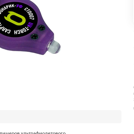
олимеров ультрафиолетового