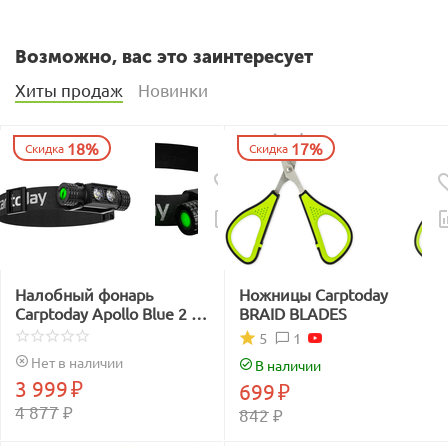
Возможно, вас это заинтересует
Хиты продаж
Новинки
18%
17%
Скидка
Скидка
Налобный фонарь
Ножницы Carptoday
Carptoday Apollo Blue 2 с
BRAID BLADES
функцией
1
5
подсвечивания лески
Нет в наличии
В наличии
синим светом
3 999
₽
699
₽
4 877
₽
842
₽