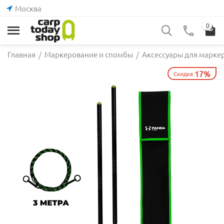
Москва
0
Главная
/
Маркерование и спомбы
/
Аксессуары для марке
17%
Скидка