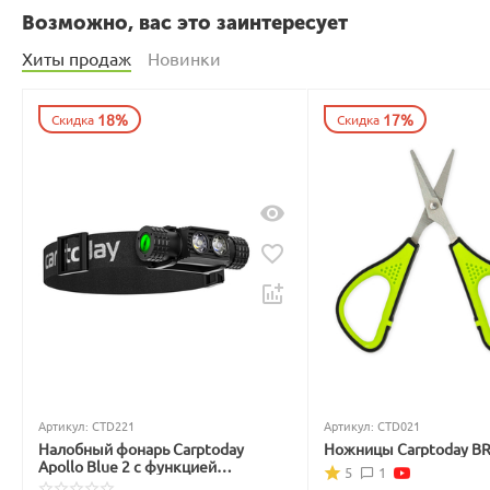
Возможно, вас это заинтересует
Хиты продаж
Новинки
18%
17%
Скидка
Скидка
Артикул:
CTD221
Артикул:
CTD021
Налобный фонарь Carptoday
Ножницы Carptoday B
Apollo Blue 2 с функцией
5
1
подсвечивания лески синим