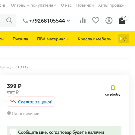
сии
Оптовым покупателям
О нас
Новинки
Хиты продаж
0
+79268105544
ки
Грузила
ПВА-материалы
Кресла и мебель
1/3
Артикул:
CTD112
399
₽
481
₽
Следить за ценой
Нет в наличии
Сообщить мне, когда товар будет в наличии