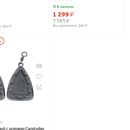
В наличии
1 299
₽
1 565
₽
Вы экономите: 
266
 ₽
: 
983
 ₽
%
51
вый с шипами Carptoday