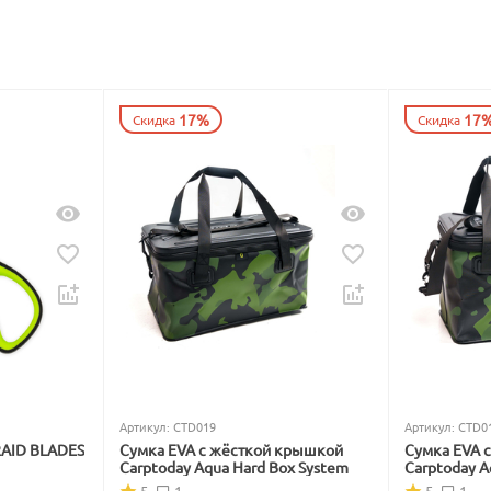
17%
17
Скидка
Скидка
Артикул:
CTD019
Артикул:
CTD0
RAID BLADES
Сумка EVA с жёсткой крышкой
Сумка EVA 
Carptoday Aqua Hard Box System
Carptoday A
5
1
5
1