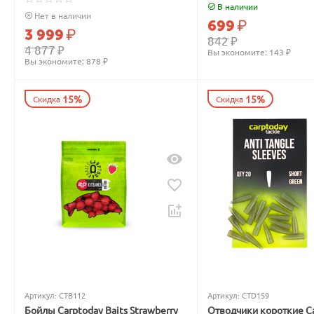
светом
В наличии
Нет в наличии
699
₽
3 999
₽
842
₽
4 877
₽
Вы экономите: 
143
 ₽
Вы экономите: 
878
 ₽
15%
15%
Скидка
Скидка
Артикул:
CTB112
Артикул:
CTD159
Бойлы Carptoday Baits Strawberry
Отводчики короткие C