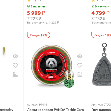
В наличии
В наличии
5 999
₽
4 799
₽
7 228
₽
5 782
₽
Вы экономите: 
1 229
 ₽
Вы экономите
17%
18
Скидка
Скидка
Артикул:
PT014
Артикул:
CTD0
arptoday
Леска карповая PANDA Tackle Carp
Груз карпо