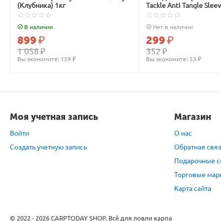
(Клубника) 1кг
Tackle Anti Tangle Slee
зелёные
В наличии
Нет в наличии
899
₽
299
₽
1 058
₽
352
₽
Вы экономите: 
159
 ₽
Вы экономите: 
53
 ₽
Моя учетная запись
Магазин
Войти
О нас
Создать учетную запись
Обратная свя
Подарочные с
Торговые мар
Карта сайта
© 2022 - 2026 CARPTODAY SHOP. Всё для ловли карпа