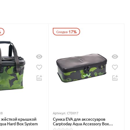
%
17%
Скидка
18
Артикул:
CTD017
с жёсткой крышкой
Сумка EVA для аксессуаров
qua Hard Box System
Carptoday Aqua Accessory Box
System