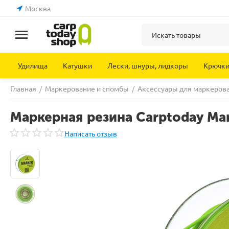
Москва
Удилища
Катушки
Лески, шнуры, лидкоры
Крючк
Главная
/
Маркерование и спомбы
/
Аксессуары для маркеров
Маркерная резина Carptoday Mark
Написать отзыв