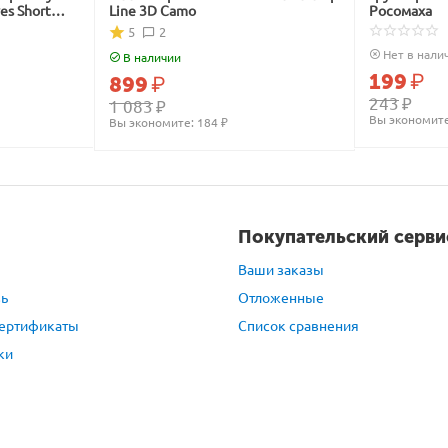
ves Short
Line 3D Camo
Росомаха
5
2
Нет в нали
В наличии
199
₽
899
₽
243
₽
1 083
₽
Вы экономите
Вы экономите: 
184
 ₽
Покупательский серви
Ваши заказы
зь
Отложенные
ертификаты
Список сравнения
ки