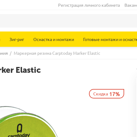
Регистрация личного кабинета
Вакан
и
Зиг-риг
Оснастка и монтажи
Готовые монтажи и оснаст
ания
/
Маркерная резина Carptoday Marker Elastic
er Elastic
17%
Скидка