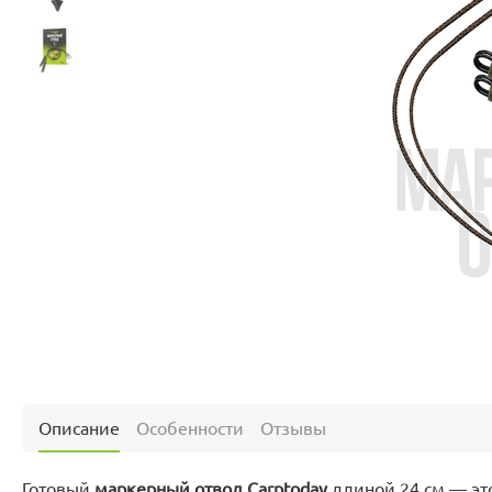
Описание
Особенности
Отзывы
Готовый
маркерный отвод Carptoday
длиной 24 см — это