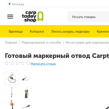
Москва
Удилища
Катушки
Лески, шнуры, лидкоры
Крючк
Главная
/
Маркерование и спомбы
/
Аксессуары для маркеров
Готовый маркерный отвод Carpt
Написать отзыв