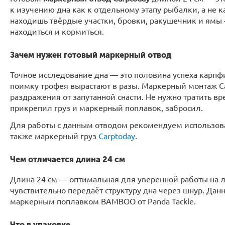
к изучению дна как к отдельному этапу рыбалки, а не 
находишь твёрдые участки, бровки, ракушечник и ямы —
находиться и кормиться.
Зачем нужен готовый маркерный отвод
Точное исследование дна — это половина успеха карп
поимку трофея вырастают в разы. Маркерный монтаж Car
раздражения от запутанной снасти. Не нужно тратить вр
прикрепил груз и маркерный поплавок, забросил.
Для работы с данным отводом рекомендуем использов
также маркерный груз
Carptoday
.
Чем отличается длина 24 см
Длина 24 см — оптимальная для уверенной работы на лю
чувствительно передаёт структуру дна через шнур. Дан
маркерным поплавком BAMBOO от Panda Tackle.
Что в упаковке