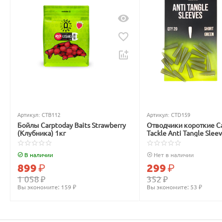
Артикул:
CTB112
Артикул:
CTD159
Бойлы Carptoday Baits Strawberry
Отводчики короткие C
(Клубника) 1кг
Tackle Anti Tangle Slee
зелёные
В наличии
Нет в наличии
899
₽
299
₽
1 058
₽
352
₽
Вы экономите: 
159
 ₽
Вы экономите: 
53
 ₽