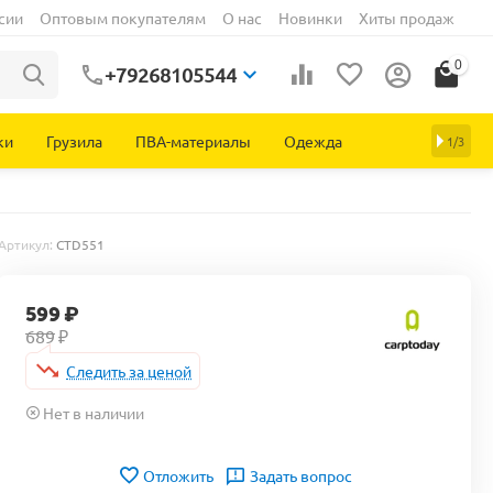
сии
Оптовым покупателям
О нас
Новинки
Хиты продаж
0
+79268105544
ки
Грузила
ПВА-материалы
Одежда
1/3
Артикул:
CTD551
599
₽
689
₽
Следить за ценой
Нет в наличии
Отложить
Задать вопрос