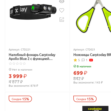
Артикул:
CTD221
Артикул:
CTD021
Налобный фонарь Carptoday
Ножницы Carptoday B
Apollo Blue 2 с функцией
5
1
подсвечивания лески синим
светом
В наличии
Нет в наличии
699
₽
3 999
₽
842
₽
4 877
₽
Вы экономите: 
143
 ₽
Вы экономите: 
878
 ₽
15%
15%
Скидка
Скидка