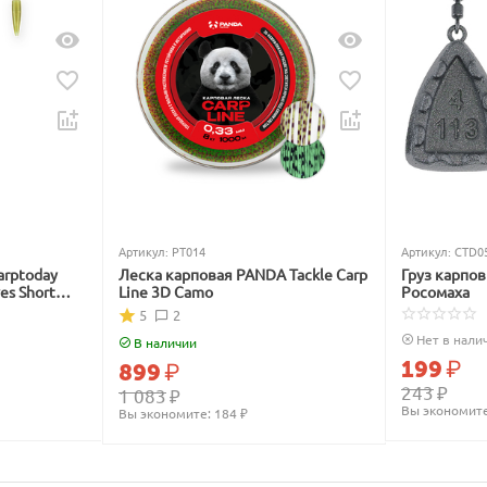
Артикул:
PT014
Артикул:
CTD0
arptoday
Леска карповая PANDA Tackle Carp
Груз карпо
ves Short
Line 3D Camo
Росомаха
5
2
Нет в нали
В наличии
199
₽
899
₽
243
₽
1 083
₽
Вы экономите
Вы экономите: 
184
 ₽