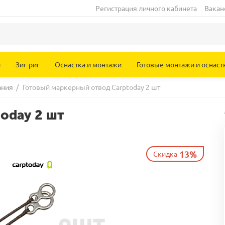
Регистрация личного кабинета
Вакан
и
Зиг-риг
Оснастка и монтажи
Готовые монтажи и оснаст
ания
/
Готовый маркерный отвод Carptoday 2 шт
oday 2 шт
13%
Скидка