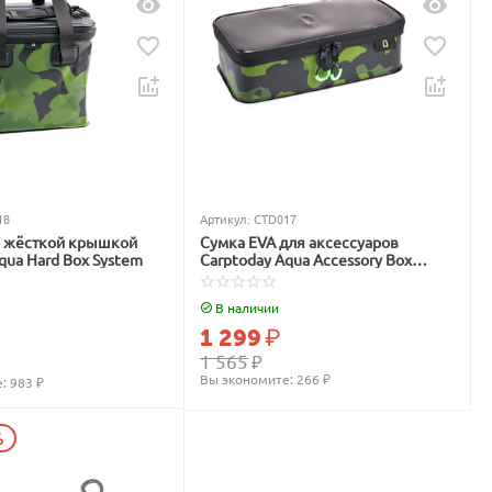
18
Артикул:
CTD017
с жёсткой крышкой
Сумка EVA для аксессуаров
qua Hard Box System
Carptoday Aqua Accessory Box
System
В наличии
1 299
₽
1 565
₽
Вы экономите: 
266
 ₽
: 
983
 ₽
%