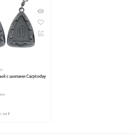
51
вый с шипами Carptoday
чии
: 
44
 ₽