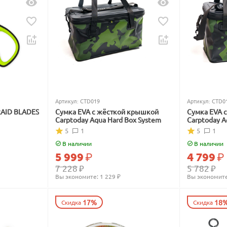
Артикул:
CTD019
Артикул:
CTD0
RAID BLADES
Сумка EVA с жёсткой крышкой
Сумка EVA 
Carptoday Aqua Hard Box System
Carptoday A
5
1
5
1
В наличии
В наличии
5 999
₽
4 799
₽
7 228
₽
5 782
₽
Вы экономите: 
1 229
 ₽
Вы экономите
17%
18
Скидка
Скидка