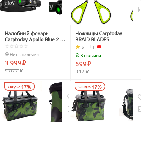
Налобный фонарь
Ножницы Carptoday
Carptoday Apollo Blue 2 с
BRAID BLADES
функцией
1
5
подсвечивания лески
Нет в наличии
В наличии
синим светом
3 999
₽
699
₽
4 877
₽
842
₽
17%
17%
Скидка
Скидка
Сумка EVA с жёсткой
Сумка EVA с жёсткой
крышкой Carptoday Aqua
крышкой Carptoday Aqua