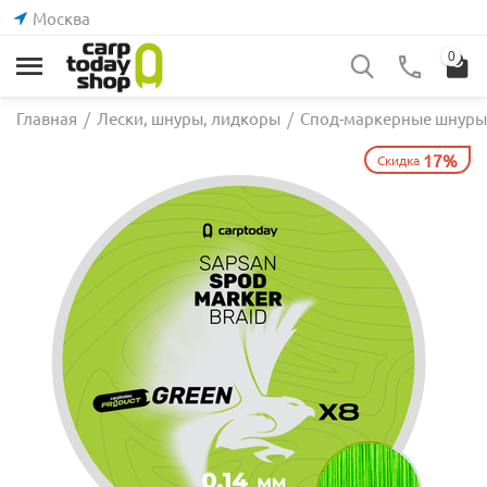
Москва
0
Главная
/
Лески, шнуры, лидкоры
/
Спод-маркерные шнуры
17%
Скидка