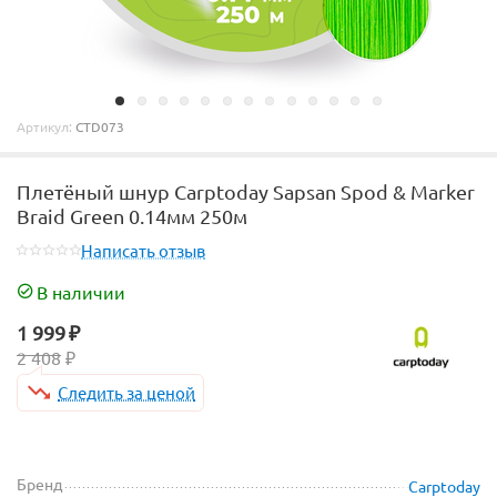
Артикул:
CTD073
Плетёный шнур Сarptoday Sapsan Spod & Marker
Braid Green 0.14мм 250м
Написать отзыв
В наличии
1 999
₽
2 408
₽
Следить за ценой
Бренд
Carptoday