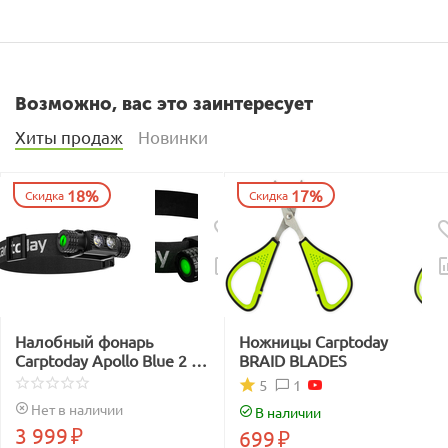
Возможно, вас это заинтересует
Хиты продаж
Новинки
18%
17%
Скидка
Скидка
Налобный фонарь
Ножницы Carptoday
Carptoday Apollo Blue 2 с
BRAID BLADES
функцией
1
5
подсвечивания лески
Нет в наличии
В наличии
синим светом
3 999
₽
699
₽