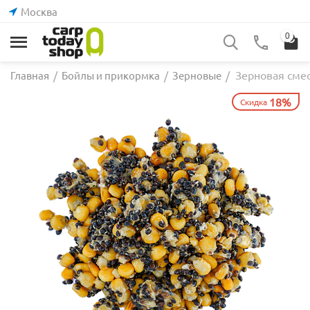
Москва
0
Зерновая смес
Главная
/
Бойлы и прикормка
/
Зерновые
/
18%
Скидка