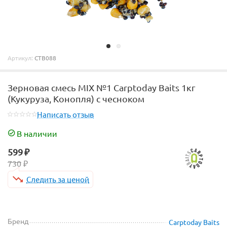
Артикул:
CTB088
Зерновая смесь MIX №1 Carptoday Baits 1кг
(Кукуруза, Конопля) с чесноком
Написать отзыв
В наличии
599
₽
730
₽
Следить за ценой
Бренд
Carptoday Baits