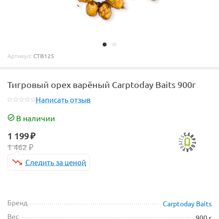
Артикул:
CTB125
Тигровый орех варёный Carptoday Baits 900г
Написать отзыв
В наличии
1 199
₽
1 462
₽
Следить за ценой
Бренд
Carptoday Baits
Вес
900 г