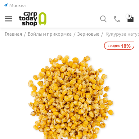
Москва
0
Кукуруза нату
Главная
/
Бойлы и прикормка
/
Зерновые
/
18%
Скидка