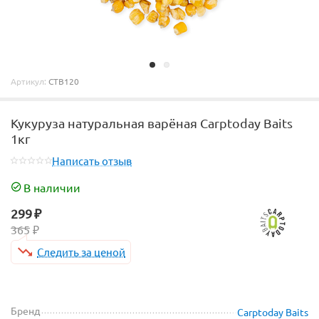
Артикул:
CTB120
Кукуруза натуральная варёная Carptoday Baits
1кг
Написать отзыв
В наличии
299
₽
365
₽
Следить за ценой
Бренд
Carptoday Baits