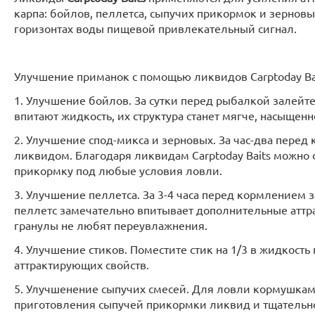
карпа: бойлов, пеллетса, сыпучих прикормок и зерновых
горизонтах воды пищевой привлекательный сигнал.
Улучшение приманок с помощью ликвидов Carptoday Bai
1. Улучшение бойлов. За сутки перед рыбалкой залейт
впитают жидкость, их структура станет мягче, насыщен
2. Улучшение спод-микса и зерновых. За час-два пере
ликвидом. Благодаря ликвидам Carptoday Baits можно
прикормку под любые условия ловли.
3. Улучшение пеллетса. За 3-4 часа перед кормлением 
пеллетс замечательно впитывает дополнительные аттр
гранулы не любят переувлажнения.
4. Улучшение стиков. Поместите стик на 1/3 в жидкос
аттрактирующих свойств.
5. Улучшенение сыпучих смесей. Для ловли кормушками 
приготовления сыпучей прикормки ликвид и тщательно