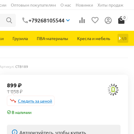
сии
Оптовым покупателям
О нас
Новинки
Хиты продаж
0
+79268105544
ки
Грузила
ПВА-материалы
Кресла и мебель
1/3
Артикул:
CTB189
899
₽
1 058
₽
Следить за ценой
В наличии
Авторизуйтесь, чтобы купить