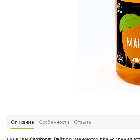
Описание
Особенности
Отзывы
Ликвиды
Carptoday Baits
применяются для усиления ат