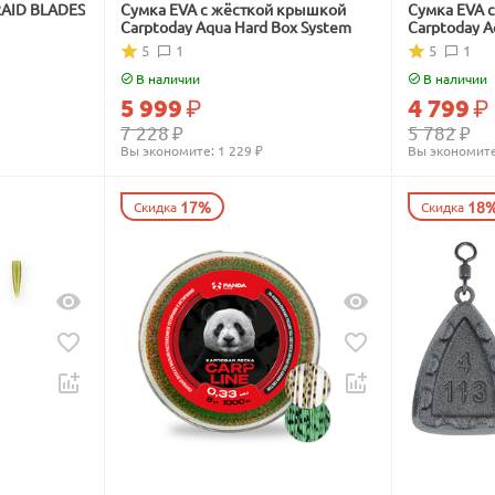
RAID BLADES
Сумка EVA с жёсткой крышкой
Сумка EVA 
Carptoday Aqua Hard Box System
Carptoday A
5
1
5
1
В наличии
В наличии
5 999
₽
4 799
₽
7 228
₽
5 782
₽
Вы экономите: 
1 229
 ₽
Вы экономите
17%
18
Скидка
Скидка