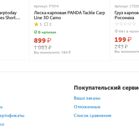
Артикул:
PT014
Артикул:
CTD0
arptoday
Леска карповая PANDA Tackle Carp
Груз карпо
ves Short
Line 3D Camo
Росомаха
5
2
Нет в нали
В наличии
199
₽
899
₽
243
₽
1 083
₽
Вы экономите
Вы экономите: 
184
 ₽
Покупательский серви
Ваши заказы
зь
Отложенные
ертификаты
Список сравнения
ки