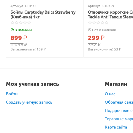
Артикул:
CTB112
Артикул:
CTD159
Бойлы Carptoday Baits Strawberry
Отводчики короткие C
(Клубника) 1кг
Tackle Anti Tangle Slee
зелёные
В наличии
Нет в наличии
899
₽
299
₽
1 058
₽
352
₽
Вы экономите: 
159
 ₽
Вы экономите: 
53
 ₽
Моя учетная запись
Магазин
Войти
О нас
Создать учетную запись
Обратная свя
Подарочные с
Торговые мар
Карта сайта