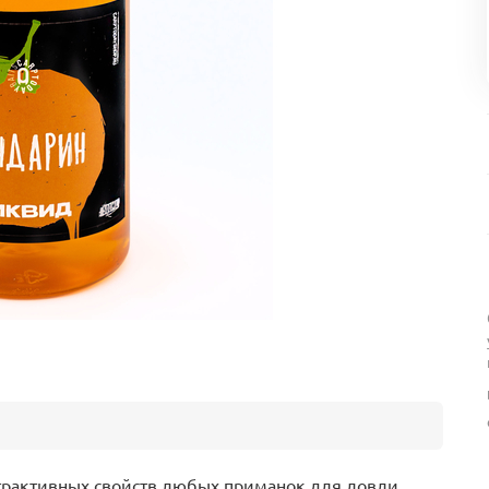
трактивных свойств любых приманок для ловли