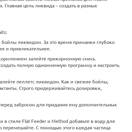
. Главная цель ликвида – создать в разных
ts:
е бойлы ликвидом. За это время приманки глубоко
нее и привлекательнее.
д кормлением залейте прикормочную смесь
 создать полную одноименную программу и настроить
залейте пеллетс ликвидом. Как и свежие бойлы,
актанты. Строго придерживайтесь дозировки,
ть перед забросом для придания ему дополнительных
в стиле Flat Feeder и Method добавьте в воду для
 перемешайте. С помощью этого каждая частица