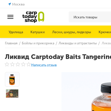
Москва
Удилища
Катушки
Лески, шнуры, лидкоры
Крючк
Главная
/
Бойлы и прикормка
/
Ликвиды и аттрактанты
/
Ликви
Ликвид Carptoday Baits Tangeri
Написать отзыв