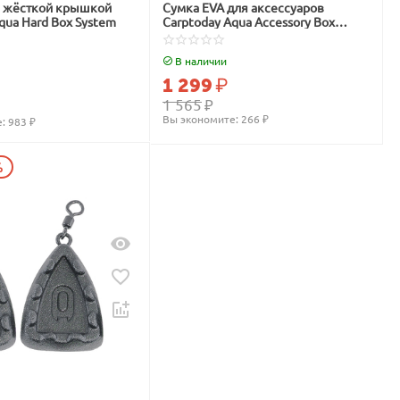
с жёсткой крышкой
Сумка EVA для аксессуаров
qua Hard Box System
Carptoday Aqua Accessory Box
System
В наличии
1 299
₽
1 565
₽
Вы экономите: 
266
 ₽
: 
983
 ₽
%