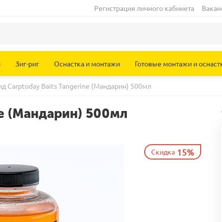
Регистрация личного кабинета
Вакан
и
Зиг-риг
Оснастка и монтажи
Готовые монтажи и оснаст
д Carptoday Baits Tangerine (Мандарин) 500мл
ne (Мандарин) 500мл
15%
Скидка