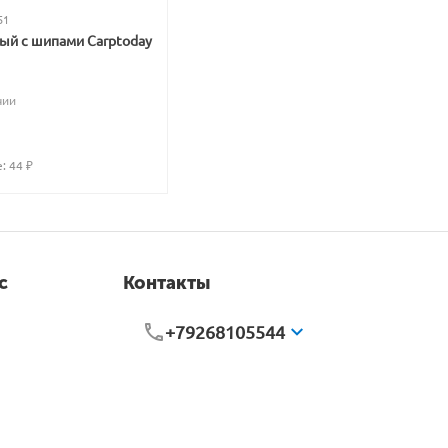
51
вый с шипами Carptoday
чии
: 
44
 ₽
с
Контакты
+79268105544