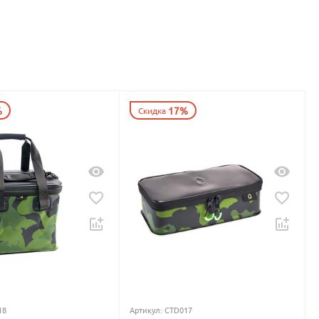
%
17%
Скидка
18
Артикул:
CTD017