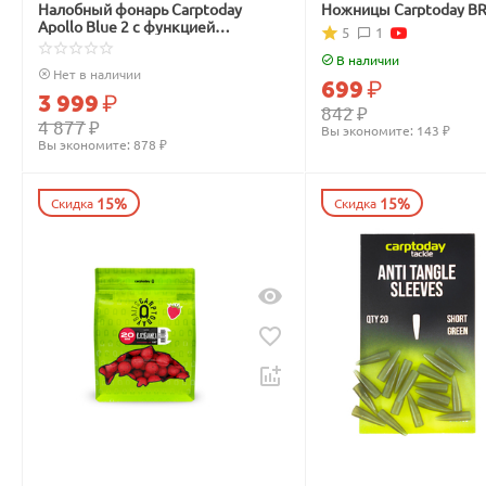
Налобный фонарь Carptoday
Ножницы Carptoday B
Apollo Blue 2 с функцией
5
1
подсвечивания лески синим
светом
В наличии
Нет в наличии
699
₽
3 999
₽
842
₽
4 877
₽
Вы экономите: 
143
 ₽
Вы экономите: 
878
 ₽
15%
15%
Скидка
Скидка