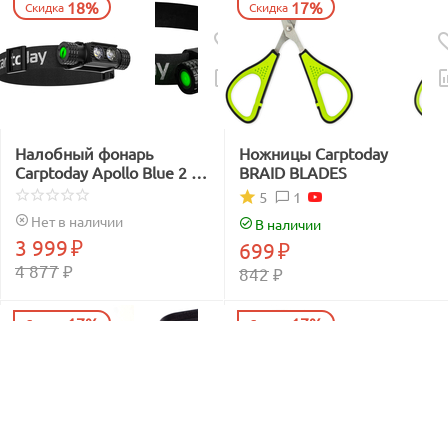
18%
17%
Скидка
Скидка
Налобный фонарь
Ножницы Carptoday
Carptoday Apollo Blue 2 с
BRAID BLADES
функцией
1
5
подсвечивания лески
Нет в наличии
В наличии
синим светом
3 999
₽
699
₽
4 877
₽
842
₽
17%
17%
Скидка
Скидка