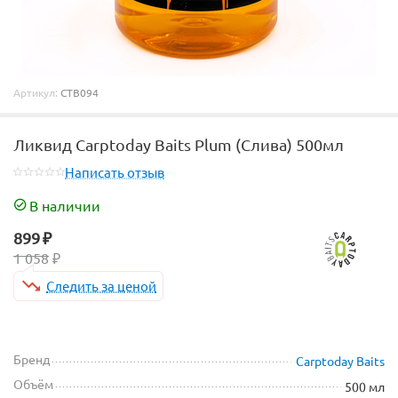
Артикул:
CTB094
Ликвид Carptoday Baits Plum (Слива) 500мл
Написать отзыв
В наличии
899
₽
1 058
₽
Следить за ценой
Бренд
Carptoday Baits
Объём
500 мл