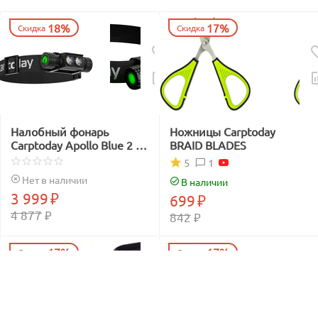
18%
17%
Скидка
Скидка
Налобный фонарь
Ножницы Carptoday
Carptoday Apollo Blue 2 с
BRAID BLADES
функцией
1
5
подсвечивания лески
Нет в наличии
В наличии
синим светом
3 999
₽
699
₽
4 877
₽
842
₽
17%
17%
Скидка
Скидка