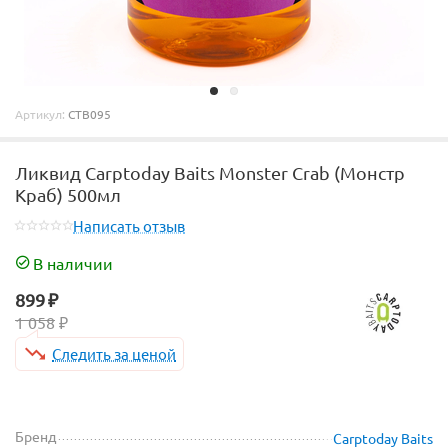
Артикул:
CTB095
Ликвид Carptoday Baits Monster Crab (Монстр
Краб) 500мл
Написать отзыв
В наличии
899
₽
1 058
₽
Следить за ценой
Бренд
Carptoday Baits