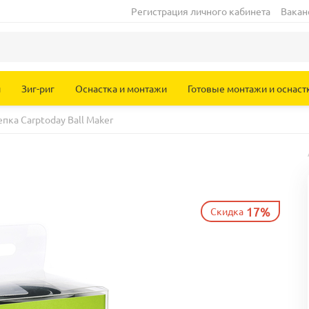
Регистрация личного кабинета
Вакан
и
Зиг-риг
Оснастка и монтажи
Готовые монтажи и оснаст
пка Carptoday Ball Maker
17%
Скидка