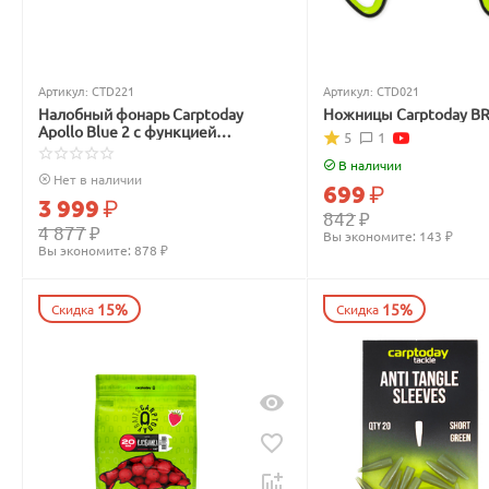
Артикул:
CTD221
Артикул:
CTD021
Налобный фонарь Carptoday
Ножницы Carptoday B
Apollo Blue 2 с функцией
5
1
подсвечивания лески синим
светом
В наличии
Нет в наличии
699
₽
3 999
₽
842
₽
4 877
₽
Вы экономите: 
143
 ₽
Вы экономите: 
878
 ₽
15%
15%
Скидка
Скидка