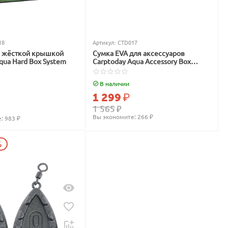
18
Артикул:
CTD017
с жёсткой крышкой
Сумка EVA для аксессуаров
qua Hard Box System
Carptoday Aqua Accessory Box
System
В наличии
1 299
₽
1 565
₽
Вы экономите: 
266
 ₽
: 
983
 ₽
%