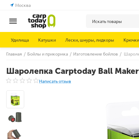
Москва
Удилища
Катушки
Лески, шнуры, лидкоры
Крючк
Главная
/
Бойлы и прикормка
/
Изготовление бойлов
/
Шароле
Шаролепка Carptoday Ball Maker
Написать отзыв