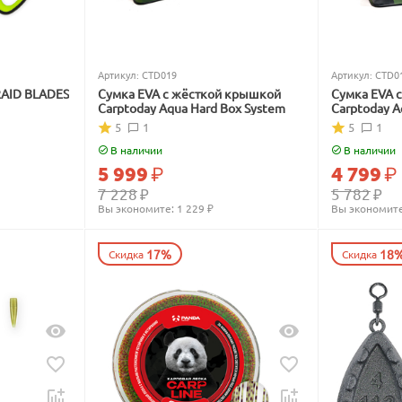
Артикул:
CTD019
Артикул:
CTD0
RAID BLADES
Сумка EVA с жёсткой крышкой
Сумка EVA 
Carptoday Aqua Hard Box System
Carptoday A
5
1
5
1
В наличии
В наличии
5 999
₽
4 799
₽
7 228
₽
5 782
₽
Вы экономите: 
1 229
 ₽
Вы экономите
17%
18
Скидка
Скидка