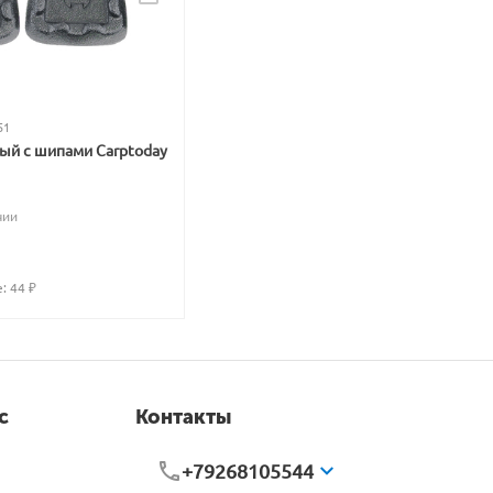
51
вый с шипами Carptoday
чии
: 
44
 ₽
с
Контакты
+79268105544