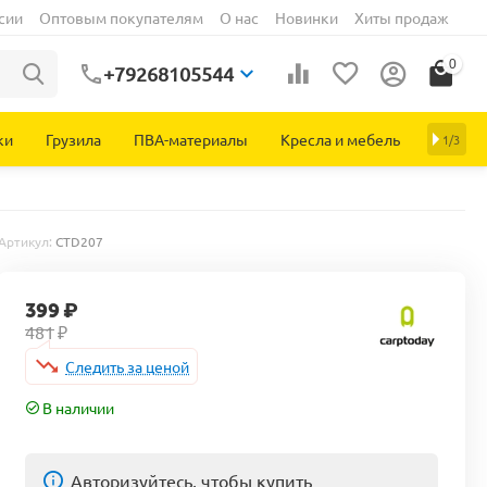
сии
Оптовым покупателям
О нас
Новинки
Хиты продаж
0
+79268105544
ки
Грузила
ПВА-материалы
Кресла и мебель
1/3
Артикул:
CTD207
399
₽
481
₽
Следить за ценой
В наличии
Авторизуйтесь, чтобы купить