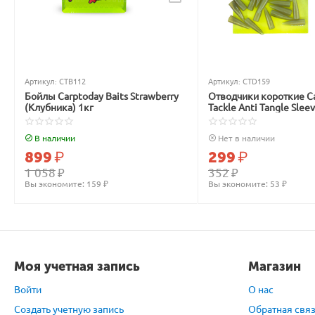
Артикул:
CTB112
Артикул:
CTD159
Бойлы Carptoday Baits Strawberry
Отводчики короткие C
(Клубника) 1кг
Tackle Anti Tangle Slee
зелёные
В наличии
Нет в наличии
899
₽
299
₽
1 058
₽
352
₽
Вы экономите: 
159
 ₽
Вы экономите: 
53
 ₽
Моя учетная запись
Магазин
Войти
О нас
Создать учетную запись
Обратная свя