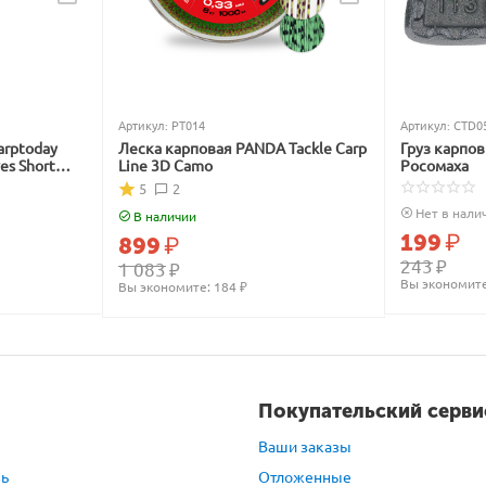
Артикул:
PT014
Артикул:
CTD0
arptoday
Леска карповая PANDA Tackle Carp
Груз карпо
ves Short
Line 3D Camo
Росомаха
5
2
Нет в нали
В наличии
199
₽
899
₽
243
₽
1 083
₽
Вы экономите
Вы экономите: 
184
 ₽
Покупательский серви
Ваши заказы
зь
Отложенные