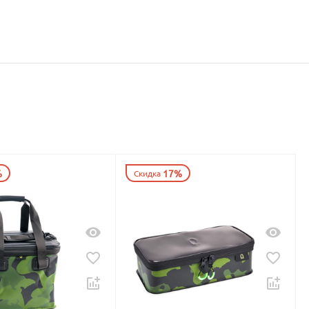
%
17%
Скидка