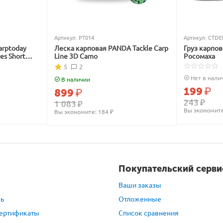
Артикул:
PT014
Артикул:
CTD0
arptoday
Леска карповая PANDA Tackle Carp
Груз карпо
ves Short
Line 3D Camo
Росомаха
5
2
Нет в нали
В наличии
199
₽
899
₽
243
₽
1 083
₽
Вы экономите
Вы экономите: 
184
 ₽
Покупательский серви
Ваши заказы
зь
Отложенные
ертификаты
Список сравнения