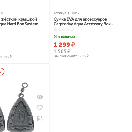
18
Артикул:
CTD017
с жёсткой крышкой
Сумка EVA для аксессуаров
qua Hard Box System
Carptoday Aqua Accessory Box
System
В наличии
1 299
₽
1 565
₽
Вы экономите: 
266
 ₽
: 
983
 ₽
%