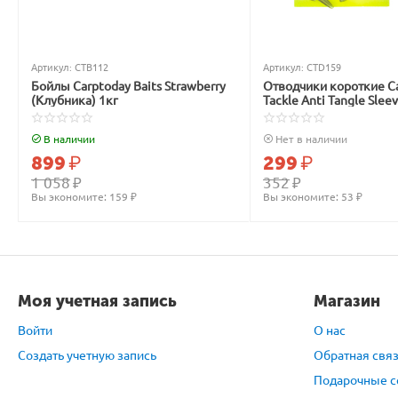
Артикул:
CTB112
Артикул:
CTD159
Бойлы Carptoday Baits Strawberry
Отводчики короткие C
(Клубника) 1кг
Tackle Anti Tangle Slee
зелёные
В наличии
Нет в наличии
899
₽
299
₽
1 058
₽
352
₽
Вы экономите: 
159
 ₽
Вы экономите: 
53
 ₽
Моя учетная запись
Магазин
Войти
О нас
Создать учетную запись
Обратная свя
Подарочные с