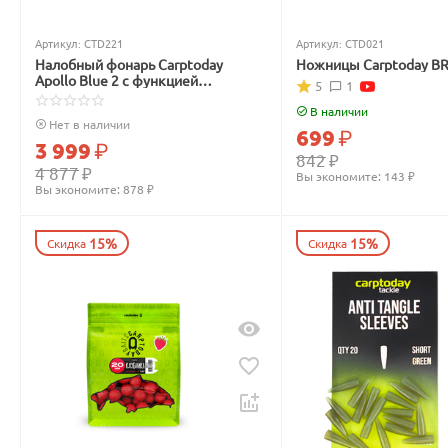
Артикул:
CTD221
Артикул:
CTD021
Налобный фонарь Carptoday
Ножницы Carptoday B
Apollo Blue 2 с функцией
5
1
подсвечивания лески синим
светом
В наличии
Нет в наличии
699
₽
3 999
₽
842
₽
4 877
₽
Вы экономите: 
143
 ₽
Вы экономите: 
878
 ₽
15%
15%
Скидка
Скидка