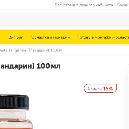
Регистрация личного кабинета
Вакан
и
Зиг-риг
Оснастка и монтажи
Готовые монтажи и оснаст
Baits Tangerine (Мандарин) 100мл
(Мандарин) 100мл
15%
Скидка