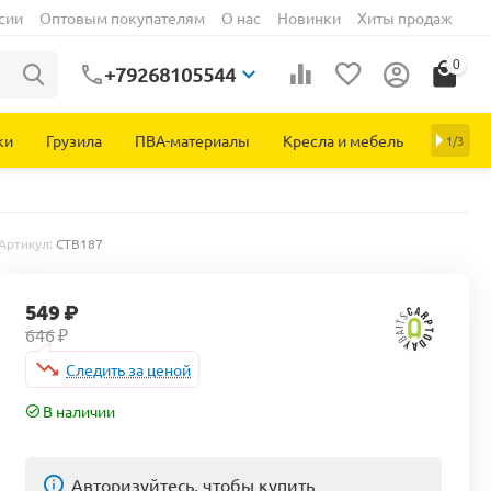
сии
Оптовым покупателям
О нас
Новинки
Хиты продаж
0
+79268105544
ки
Грузила
ПВА-материалы
Кресла и мебель
1/3
Артикул:
CTB187
549
₽
646
₽
Следить за ценой
В наличии
Авторизуйтесь, чтобы купить