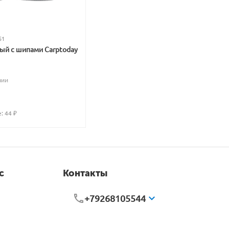
51
вый с шипами Carptoday
чии
: 
44
 ₽
с
Контакты
+79268105544