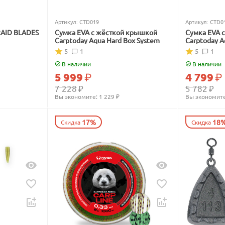
Артикул:
CTD019
Артикул:
CTD0
RAID BLADES
Сумка EVA с жёсткой крышкой
Сумка EVA 
Carptoday Aqua Hard Box System
Carptoday A
5
1
5
1
В наличии
В наличии
5 999
₽
4 799
₽
7 228
₽
5 782
₽
Вы экономите: 
1 229
 ₽
Вы экономите
17%
18
Скидка
Скидка