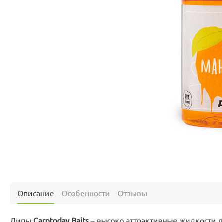
Описание
Особенности
Отзывы
Дипы
Carptoday Baits
– высоко аттрактивные жидкости 