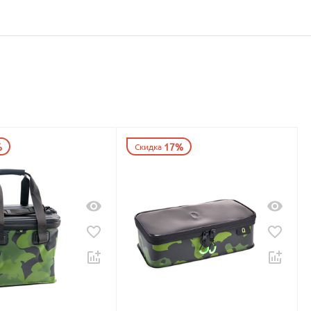
%
17%
Скидка