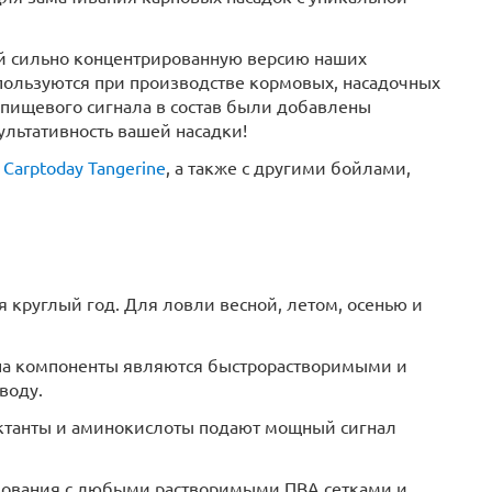
ой сильно концентрированную версию наших
спользуются при производстве кормовых, насадочных
 пищевого сигнала в состав были добавлены
льтативность вашей насадки!
й
Carptoday Tangerine
, а также с другими бойлами,
я круглый год. Для ловли весной, летом, осенью и
ипа компоненты являются быстрорастворимыми и
воду.
актанты и аминокислоты подают мощный сигнал
ьзования с любыми растворимыми ПВА сетками и