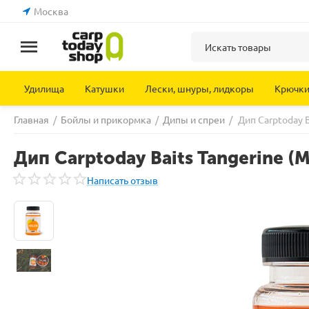
Москва
Удилища
Катушки
Лески, шнуры, лидкоры
Крючк
Главная
/
Бойлы и прикормка
/
Дипы и спреи
/
Дип Carptoday 
Дип Carptoday Baits Tangerine 
Написать отзыв