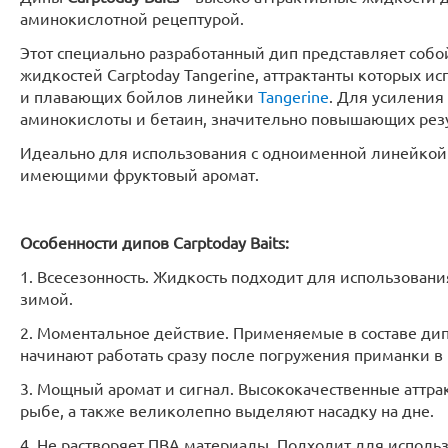
аминокислотной рецептурой.
Этот специально разработанный дип представляет соб
жидкостей Carptoday Tangerine, аттрактанты которых и
и плавающих бойлов линейки
Tangerine
. Для усиления
аминокислоты и бетаин, значительно повышающих резу
Идеально для использования с одноименной линейко
имеющими фруктовый аромат.
Особенности дипов Carptoday Baits:
1. Всесезонность. Жидкость подходит для использовани
зимой.
2. Моментальное действие. Применяемые в составе д
начинают работать сразу после погружения приманки в 
3. Мощный аромат и сигнал. Высококачественные аттр
рыбе, а также великолепно выделяют насадку на дне.
4. Не растворяет ПВА материалы. Подходит для испол