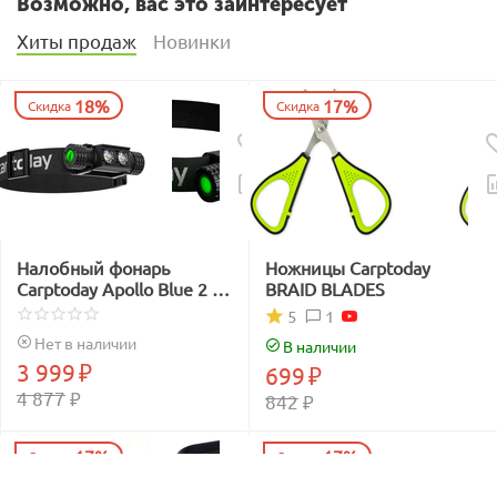
Возможно, вас это заинтересует
Хиты продаж
Новинки
18%
17%
Скидка
Скидка
Налобный фонарь
Ножницы Carptoday
Carptoday Apollo Blue 2 с
BRAID BLADES
функцией
1
5
подсвечивания лески
Нет в наличии
В наличии
синим светом
3 999
₽
699
₽
4 877
₽
842
₽
17%
17%
Скидка
Скидка