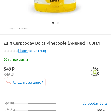
Артикул:
CTB046
Дип Carptoday Baits Pineapple (Ананас) 100мл
Написать отзыв
В наличии
549
₽
646
₽
Следить за ценой
Бренд
Carptoday Baits
Объём
100 мл