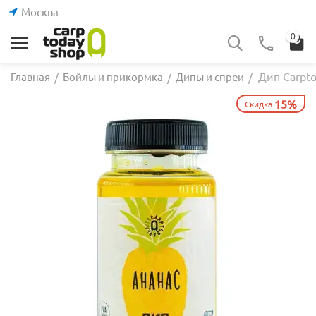
Москва
0
Дип Carpto
Главная
/
Бойлы и прикормка
/
Дипы и спреи
/
15%
Скидка