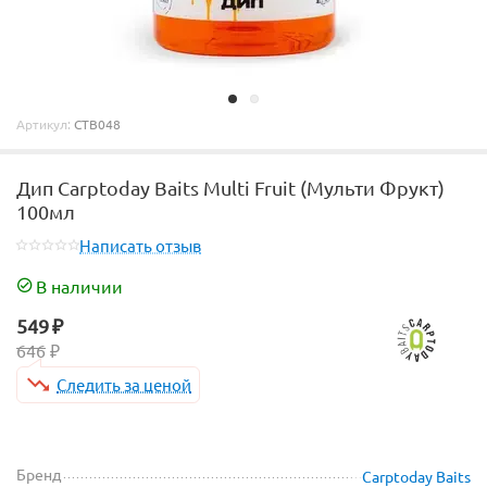
Артикул:
CTB048
Дип Carptoday Baits Multi Fruit (Мульти Фрукт)
100мл
Написать отзыв
В наличии
549
₽
646
₽
Следить за ценой
Бренд
Carptoday Baits