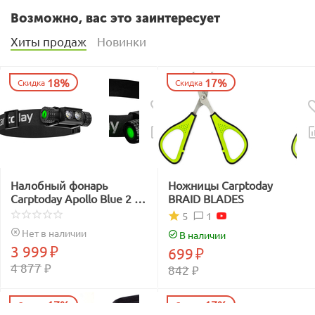
Возможно, вас это заинтересует
Хиты продаж
Новинки
18%
17%
Скидка
Скидка
Налобный фонарь
Ножницы Carptoday
Carptoday Apollo Blue 2 с
BRAID BLADES
функцией
1
5
подсвечивания лески
Нет в наличии
В наличии
синим светом
3 999
₽
699
₽
4 877
₽
842
₽
17%
17%
Скидка
Скидка