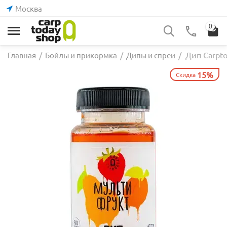
Москва
0
Дип Carpto
Главная
/
Бойлы и прикормка
/
Дипы и спреи
/
15%
Скидка