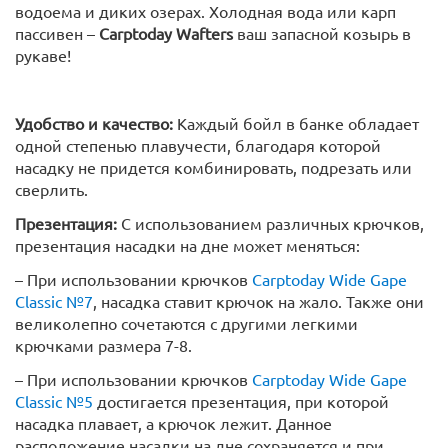
водоема и диких озерах. Холодная вода или карп
пассивен –
Carptoday Wafters
ваш запасной козырь в
рукаве!
Удобство и качество:
Каждый бойл в банке обладает
одной степенью плавучести, благодаря которой
насадку не придется комбинировать, подрезать или
сверлить.
Презентация:
С использованием различных крючков,
презентация насадки на дне может меняться:
– При использовании крючков
Carptoday Wide Gape
Classic №7
, насадка ставит крючок на жало. Также они
великолепно сочетаются с другими легкими
крючками размера 7-8.
– При использовании крючков
Carptoday Wide Gape
Classic №5
достигается презентация, при которой
насадка плавает, а крючок лежит. Данное
расположение насадки на дне сохраняется и при