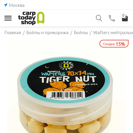
Москва
0
Главная
/
Бойлы и прикормка
/
Бойлы
/
Wafters нейтраль
15%
Скидка