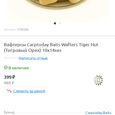
Артикул:
CTB206
Вафтерсы Carptoday Baits Wafters Tiger Nut
(Тигровый Орех) 10х14мм
Написать отзыв
В наличии
399
₽
469
₽
Следить за ценой
Бренд
Carptoday Baits