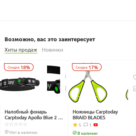
Возможно, вас это заинтересует
Хиты продаж
Новинки
18%
17%
Скидка
Скидка
Налобный фонарь
Ножницы Carptoday
Carptoday Apollo Blue 2 с
BRAID BLADES
функцией
1
5
подсвечивания лески
Нет в наличии
В наличии
синим светом