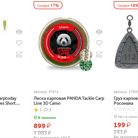
17%
18
Скидка
Скидка
Артикул:
PT014
Артикул:
CTD0
arptoday
Леска карповая PANDA Tackle Carp
Груз карпо
ves Short
Line 3D Camo
Росомаха
5
2
Нет в нали
В наличии
199
₽
899
₽
243
₽
1 083
₽
Вы экономите
Вы экономите: 
184
 ₽