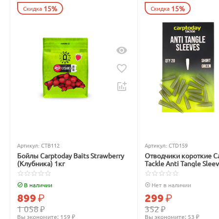
15%
15%
Скидка
Скидка
Артикул:
CTB112
Артикул:
CTD159
Бойлы Carptoday Baits Strawberry
Отводчики короткие C
(Клубника) 1кг
Tackle Anti Tangle Slee
зелёные
В наличии
Нет в наличии
899
₽
299
₽
1 058
₽
352
₽
Вы экономите: 
159
 ₽
Вы экономите: 
53
 ₽