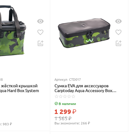
18
Артикул:
CTD017
с жёсткой крышкой
Сумка EVA для аксессуаров
qua Hard Box System
Carptoday Aqua Accessory Box
System
В наличии
1 299
₽
1 565
₽
Вы экономите: 
266
 ₽
: 
983
 ₽