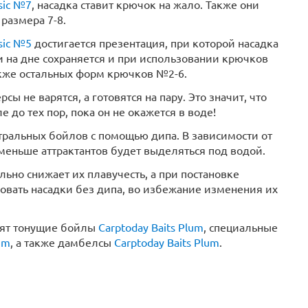
sic №7
, насадка ставит крючок на жало. Также они
размера 7-8.
sic №5
достигается презентация, при которой насадка
и на дне сохраняется и при использовании крючков
также остальных форм крючков №2-6.
рсы не варятся, а готовятся на пару. Это значит, что
 до тех пор, пока он не окажется в воде!
тральных бойлов с помощью дипа. В зависимости от
 меньше аттрактантов будет выделяться под водой.
но снижает их плавучесть, а при постановке
овать насадки без дипа, во избежание изменения их
нят тонущие бойлы
Carptoday Baits Plum
, специальные
um
, а также дамбелсы
Carptoday Baits Plum
.