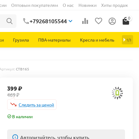
сии
Оптовым покупателям
О нас
Новинки
Хиты продаж
0
+79268105544
ки
Грузила
ПВА-материалы
Кресла и мебель
1/3
Артикул:
CTB165
399
₽
469
₽
Следить за ценой
В наличии
Авторизуйтесь, чтобы купить