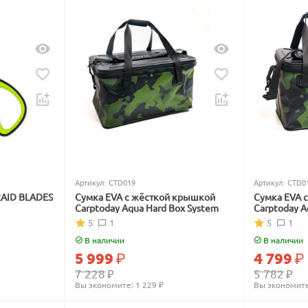
Артикул:
CTD019
Артикул:
CTD0
RAID BLADES
Сумка EVA с жёсткой крышкой
Сумка EVA 
Carptoday Aqua Hard Box System
Carptoday A
5
1
5
1
В наличии
В наличии
5 999
₽
4 799
₽
7 228
₽
5 782
₽
Вы экономите: 
1 229
 ₽
Вы экономите