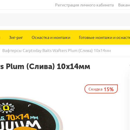
Регистрация личного кабинета
Вакан
и
Зиг-риг
Оснастка и монтажи
Готовые монтажи и оснаст
Вафтерсы Carptoday Baits Wafters Plum (Слива) 10х14мм
rs Plum (Слива) 10х14мм
15%
Скидка