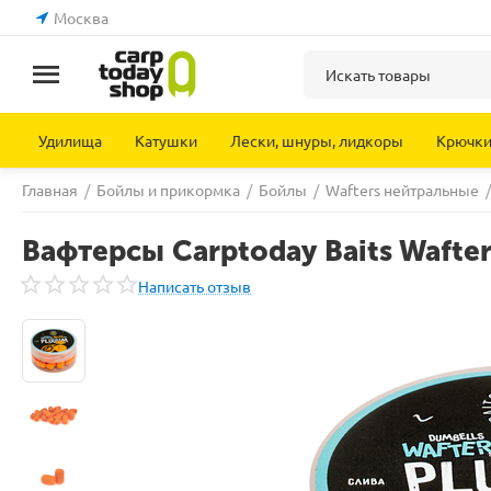
Москва
Удилища
Катушки
Лески, шнуры, лидкоры
Крючк
Главная
/
Бойлы и прикормка
/
Бойлы
/
Wafters нейтральные
/
Вафтерсы Carptoday Baits Wafte
Написать отзыв