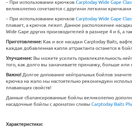
– При использовании крючков
Carptoday Wide Gape Clas
великолепно сочетаются с другими легкими крючками 
– При использовании крючков
Carptoday Wide Gape Clas
плавает, а крючок лежит. Данное расположение насадк
Wide Gape других производителей в размере 4 и 6, а 
Приготовление:
Как и все насадки Carptoday Baits, вафте
каждая добавленная капля аттрактанта останется в бойле
Улучшение:
Вы можете усилить привлекательность ней
того, как долго вы замачиваете приманку, больше или
Важно!
Долгое дипование нейтральных бойлов значитель
крючка на жало мы настоятельно рекомендуем использ
плавающих свойств!
Данные сбалансированные бойлы великолепно допол
насадочные бойлы с ароматом сливы
Carptoday Baits Pl
Характеристики: