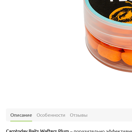
Описание
Особенности
Отзывы
Carptoday Baits Wafters Plum
– поразительно эффективн