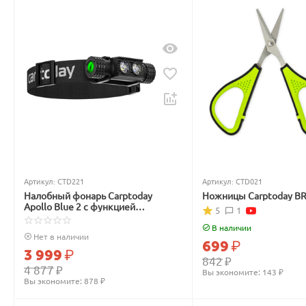
Артикул:
CTD221
Артикул:
CTD021
Налобный фонарь Carptoday
Ножницы Carptoday B
Apollo Blue 2 с функцией
5
1
подсвечивания лески синим
светом
В наличии
Нет в наличии
699
₽
3 999
₽
842
₽
4 877
₽
Вы экономите: 
143
 ₽
Вы экономите: 
878
 ₽