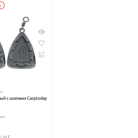
%
51
вый с шипами Carptoday
чии
: 
44
 ₽