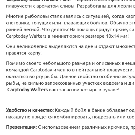
плавучести c ароматом сливы. Разработаны для ловли 
Многие рыболовы сталкивались с ситуацией, когда карп
снеговика, тонущих или плавающих бойлов. Обычно это
ранней весной. Что делать? На помощь придут яркие, с
Carptoday Wafters в миниатюрном размере 10х14 мм!
Они великолепно выделяются на дне и отдают множеств
нравятся карпу!
Помимо своего небольшого размера и описанных внешн
командой Carptoday именно в нейтральной плавучести.
оказаться во рту рыбы. Данное свойство особенно акту
рыбы, на сильно запрессованных участках водоема и ди
Carptoday Wafters
ваш запасной козырь в рукаве!
Удобство и качество:
Каждый бойл в банке обладает од
насадку не придется комбинировать, подрезать или све
Презентация:
С использованием различных крючков, пр