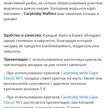
неактивной рыбы, на сильно запрессованных участках
водоема и диких озерах. Холодная вода или карп
пассивен –
Carptoday Wafters
ваш запасной козырь в
рукаве!
Удобство и качество:
Каждый бойл в банке обладает
одной степенью плавучести, благодаря которой
насадку не придется комбинировать, подрезать или
сверлить.
Презентация:
С использованием различных крючков,
презентация насадки на дне может меняться:
– При использовании крючков
Carptoday Wide Gape
Classic №7
, насадка ставит крючок на жало. Также они
великолепно сочетаются с другими легкими
крючками размера 7-8.
– При использовании крючков
Carptoday Wide Gape
Classic №5
достигается презентация, при которой
насадка плавает, а крючок лежит. Данное