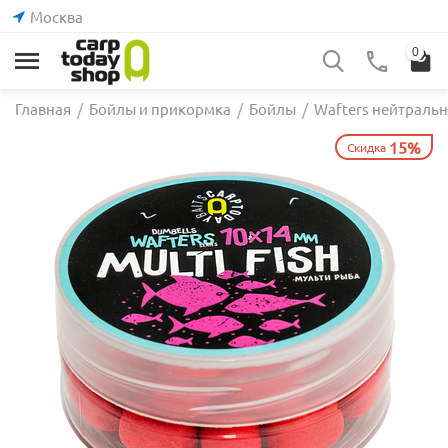
Москва
0
Главная
/
Бойлы и прикормка
/
Бойлы
/
Wafters нейтраль
15%
Скидка