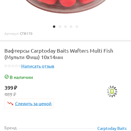
Артикул:
CTB170
Вафтерсы Carptoday Baits Wafters Multi Fish
(Мульти Фиш) 10х14мм
Написать отзыв
В наличии
399
₽
469
₽
Следить за ценой
Бренд
Carptoday Baits