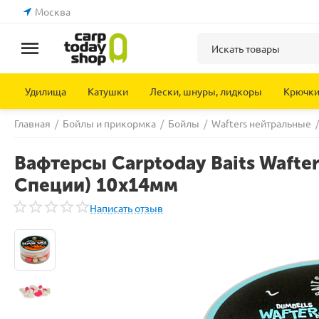
Москва
Удилища
Катушки
Лески, шнуры, лидкоры
Крючк
Главная
/
Бойлы и прикормка
/
Бойлы
/
Wafters нейтральные
/
Вафтерсы Carptoday Baits Wafte
Специи) 10х14мм
Написать отзыв