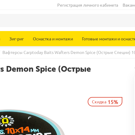
Регистрация личного кабинета
Вакан
и
Зиг-риг
Оснастка и монтажи
Готовые монтажи и оснаст
Вафтерсы Carptoday Baits Wafters Demon Spice (Острые Специи) 
rs Demon Spice (Острые
15%
Скидка