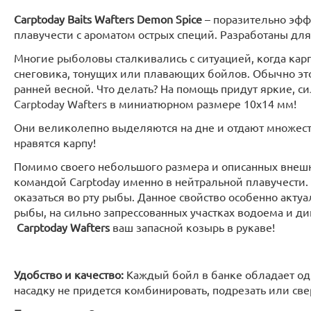
Carptoday Baits Wafters Demon Spice
– поразительно эфф
плавучести c ароматом острых специй. Разработаны для
Многие рыболовы сталкивались с ситуацией, когда карп
снеговика, тонущих или плавающих бойлов. Обычно это
ранней весной. Что делать? На помощь придут яркие, с
Carptoday Wafters в миниатюрном размере 10х14 мм!
Они великолепно выделяются на дне и отдают множеств
нравятся карпу!
Помимо своего небольшого размера и описанных внешн
командой Carptoday именно в нейтральной плавучести.
оказаться во рту рыбы. Данное свойство особенно акту
рыбы, на сильно запрессованных участках водоема и ди
Carptoday Wafters
ваш запасной козырь в рукаве!
Удобство и качество:
Каждый бойл в банке обладает од
насадку не придется комбинировать, подрезать или све