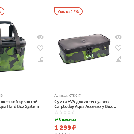
%
17%
Скидка
18
Артикул:
CTD017
с жёсткой крышкой
Сумка EVA для аксессуаров
qua Hard Box System
Carptoday Aqua Accessory Box
System
В наличии
1 299
₽
1 565
₽