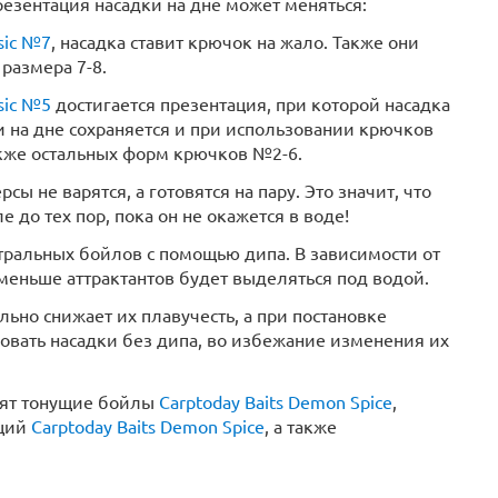
езентация насадки на дне может меняться:
sic №7
, насадка ставит крючок на жало. Также они
размера 7-8.
sic №5
достигается презентация, при которой насадка
и на дне сохраняется и при использовании крючков
также остальных форм крючков №2-6.
рсы не варятся, а готовятся на пару. Это значит, что
 до тех пор, пока он не окажется в воде!
тральных бойлов с помощью дипа. В зависимости от
 меньше аттрактантов будет выделяться под водой.
но снижает их плавучесть, а при постановке
овать насадки без дипа, во избежание изменения их
нят тонущие бойлы
Carptoday Baits Demon Spice
,
еций
Carptoday Baits Demon Spice
, а также