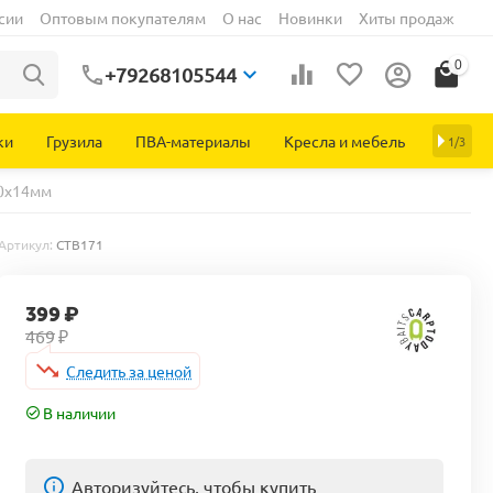
сии
Оптовым покупателям
О нас
Новинки
Хиты продаж
0
+79268105544
ки
Грузила
ПВА-материалы
Кресла и мебель
1/3
10х14мм
Артикул:
CTB171
399
₽
469
₽
Следить за ценой
В наличии
Авторизуйтесь, чтобы купить