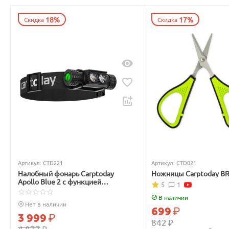
18%
17%
Скидка
Скидка
Артикул:
CTD221
Артикул:
CTD021
Налобный фонарь Carptoday
Ножницы Carptoday B
Apollo Blue 2 с функцией
5
1
подсвечивания лески синим
светом
В наличии
Нет в наличии
699
₽
3 999
₽
842
₽
4 877
₽