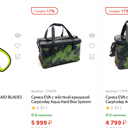
17%
17
Скидка
Скидка
Артикул:
CTD019
Артикул:
CTD0
RAID BLADES
Сумка EVA с жёсткой крышкой
Сумка EVA 
Carptoday Aqua Hard Box System
Carptoday A
5
1
5
1
В наличии
В наличии
5 999
₽
4 799
₽