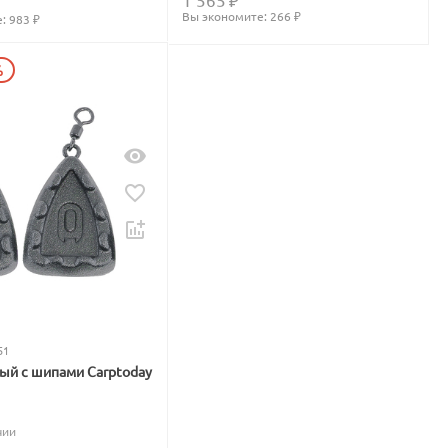
Вы экономите: 
266
 ₽
: 
983
 ₽
%
51
вый с шипами Carptoday
чии