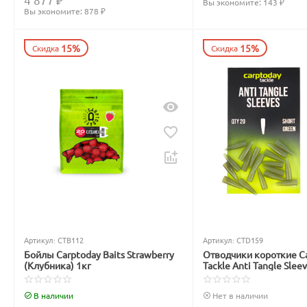
Вы экономите: 
143
 ₽
Вы экономите: 
878
 ₽
15%
15%
Скидка
Скидка
Артикул:
CTB112
Артикул:
CTD159
Бойлы Carptoday Baits Strawberry
Отводчики короткие C
(Клубника) 1кг
Tackle Anti Tangle Slee
зелёные
В наличии
Нет в наличии