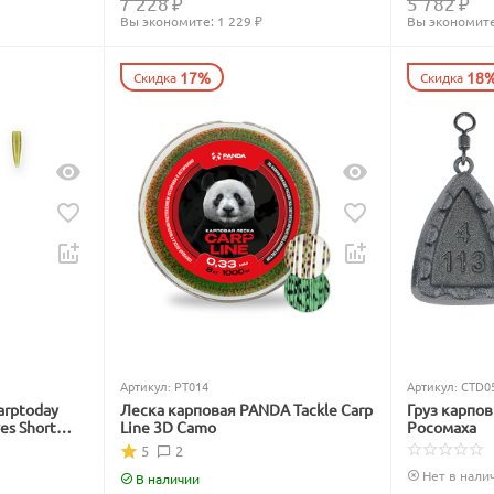
7 228
₽
5 782
₽
Вы экономите: 
1 229
 ₽
Вы экономите
17%
18
Скидка
Скидка
Артикул:
PT014
Артикул:
CTD0
arptoday
Леска карповая PANDA Tackle Carp
Груз карпо
ves Short
Line 3D Camo
Росомаха
5
2
Нет в нали
В наличии