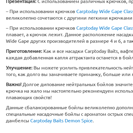
Презентация:
С использованием различных крючков, пр
– При использовании крючков
Carptoday Wide Gape Clas
великолепно сочетаются с другими легкими крючками 
– При использовании крючков
Carptoday Wide Gape Clas
плавает, а крючок лежит. Данное расположение насадк
Wide Gape других производителей в размере 4 и 6, а 
Приготовление:
Как и все насадки Carptoday Baits, вафте
каждая добавленная капля аттрактанта останется в бойле
Улучшение:
Вы можете усилить привлекательность ней
того, как долго вы замачиваете приманку, больше или
Важно!
Долгое дипование нейтральных бойлов значитель
крючка на жало мы настоятельно рекомендуем использ
плавающих свойств!
Данные сбалансированные бойлы великолепно допол
специальные насадочные бойлы с ароматом острых сп
дамбелсы
Carptoday Baits Demon Spice
.