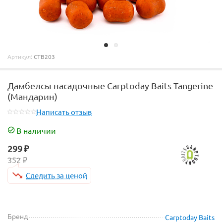
Артикул:
CTB203
Дамбелсы насадочные Carptoday Baits Tangerine
(Мандарин)
Написать отзыв
В наличии
299
₽
352
₽
Следить за ценой
Бренд
Carptoday Baits