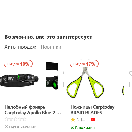
Возможно, вас это заинтересует
Хиты продаж
Новинки
18%
17%
Скидка
Скидка
Налобный фонарь
Ножницы Carptoday
Carptoday Apollo Blue 2 с
BRAID BLADES
функцией
1
5
подсвечивания лески
Нет в наличии
В наличии
синим светом