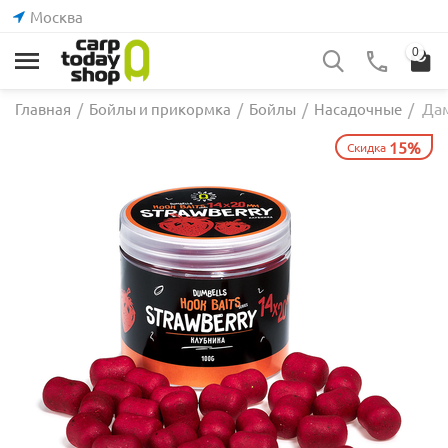
Москва
0
Дам
Главная
/
Бойлы и прикормка
/
Бойлы
/
Насадочные
/
15%
Скидка