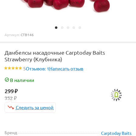
Артикул:
CTB146
Дамбелсы насадочные Carptoday Baits
Strawberry (Клубника)
5
Отзывов: 1
Написать отзыв
В наличии
299
₽
352
₽
Следить за ценой
Бренд
Carptoday Baits