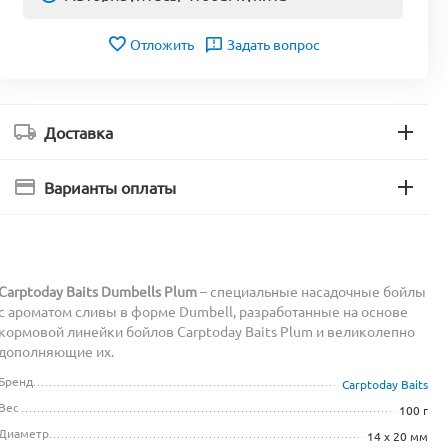
Отложить
Задать вопрос
Доставка
Варианты оплаты
Carptoday Baits Dumbells Plum
– специальные насадочные бойлы
с ароматом сливы в форме Dumbell, разработанные на основе
кормовой линейки бойлов Carptoday Baits Plum и великолепно
дополняющие их.
Бренд
Carptoday Baits
Вес
100 г
Диаметр
14 х 20 мм