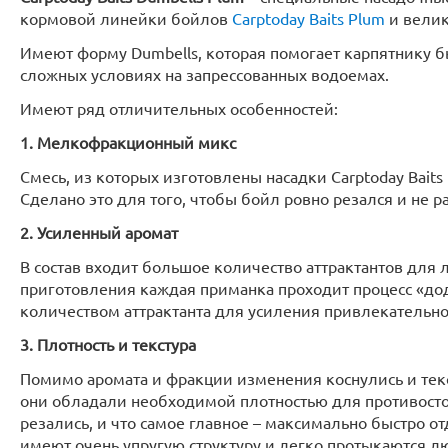
кормовой линейки бойлов
Carptoday Baits Plum
и велик
Имеют форму Dumbells, которая помогает карпятнику б
сложных условиях на запрессованных водоемах.
Имеют ряд отличительных особенностей:
1. Мелкофракционный микс
Смесь, из которых изготовлены насадки Carptoday Bait
Сделано это для того, чтобы бойл ровно резался и не 
2. Усиленный аромат
В состав входит большое количество аттрактантов для 
приготовления каждая приманка проходит процесс «д
количеством аттрактанта для усиления привлекательнос
3. Плотность и текстура
Помимо аромата и фракции изменения коснулись и тек
они обладали необходимой плотностью для противосто
резались, и что самое главное – максимально быстро 
имеют очень упругую структуру и легко протыкаются л