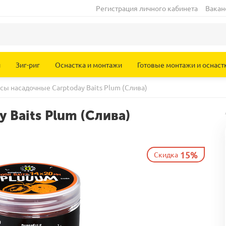
Регистрация личного кабинета
Вакан
и
Зиг-риг
Оснастка и монтажи
Готовые монтажи и оснаст
ы насадочные Carptoday Baits Plum (Слива)
 Baits Plum (Слива)
15%
Скидка