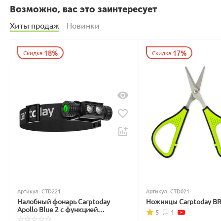
Возможно, вас это заинтересует
Хиты продаж
Новинки
18%
17%
Скидка
Скидка
Артикул:
CTD221
Артикул:
CTD021
Налобный фонарь Carptoday
Ножницы Carptoday B
Apollo Blue 2 с функцией
5
1
подсвечивания лески синим