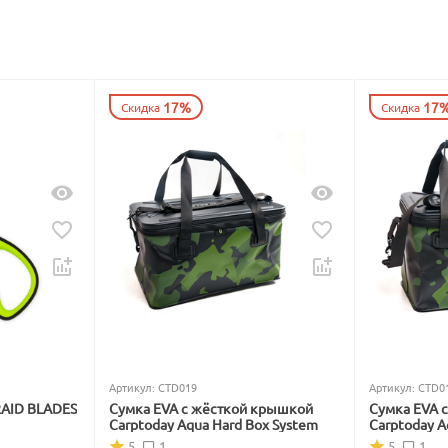
17%
17
Скидка
Скидка
Артикул:
CTD019
Артикул:
CTD0
RAID BLADES
Сумка EVA с жёсткой крышкой
Сумка EVA 
Carptoday Aqua Hard Box System
Carptoday A
5
1
5
1