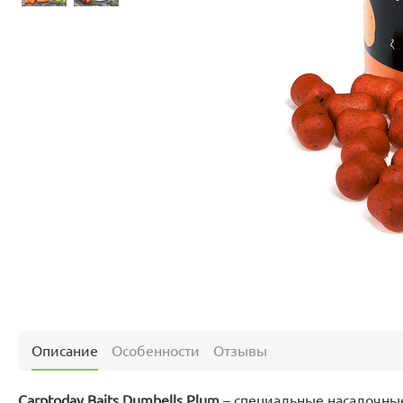
Описание
Особенности
Отзывы
Carptoday Baits Dumbells Plum
– специальные насадочные