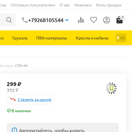
сии
Оптовым покупателям
О нас
Новинки
Хиты продаж
0
+79268105544
ки
Грузила
ПВА-материалы
Кресла и мебель
1/3
Артикул:
CTB144
299
₽
352
₽
Следить за ценой
В наличии
Авторизуйтесь, чтобы купить