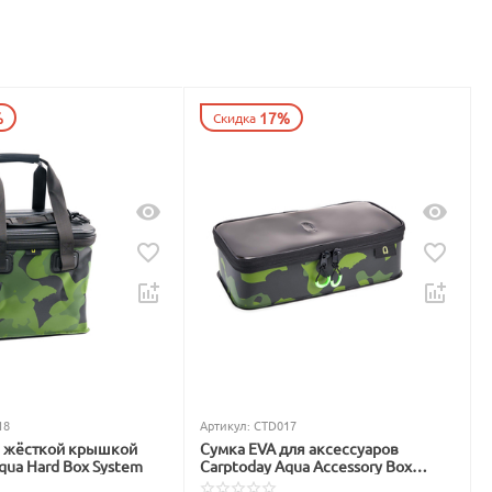
%
17%
Скидка
18
Артикул:
CTD017
с жёсткой крышкой
Сумка EVA для аксессуаров
qua Hard Box System
Carptoday Aqua Accessory Box
System