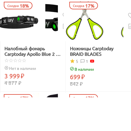
18%
17%
Скидка
Скидка
Налобный фонарь
Ножницы Carptoday
Carptoday Apollo Blue 2 с
BRAID BLADES
функцией
1
5
подсвечивания лески
Нет в наличии
В наличии
синим светом
3 999
₽
699
₽
4 877
₽
842
₽
17%
17%
Скидка
Скидка