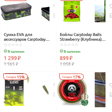
Сумка EVA для
Бойлы Carptoday Baits
аксессуаров Carptoday
Strawberry (Клубника)
Aqua Accessory Box
1кг
System
В наличии
В наличии
1 299
₽
899
₽
1 565
₽
1 058
₽
15%
17%
Скидка
Скидка