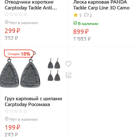
Отводчики короткие
Леска карповая PANDA
Carptoday Tackle Anti
Tackle Carp Line 3D Camo
Tangle Sleeves Short
2
5
зелёные
Нет в наличии
В наличии
299
₽
899
₽
352
₽
1 083
₽
18%
Скидка
Груз карповый с шипами
Carptoday Росомаха
Нет в наличии
199
₽
243
₽