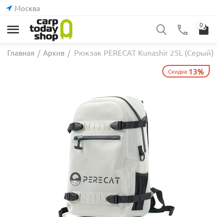
Москва
0
Рюкзак PERECAT Kunashir 25L (Серый)
Главная
/
Архив
/
13%
Скидка