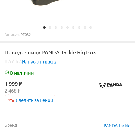
Артикул:
PT032
Поводочница PANDA Tackle Rig Box
Написать отзыв
В наличии
1 999
₽
2 468
₽
Следить за ценой
Бренд
PANDA Tackle