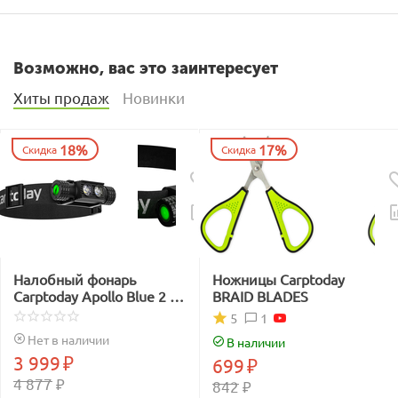
Возможно, вас это заинтересует
Хиты продаж
Новинки
18%
17%
Скидка
Скидка
Налобный фонарь
Ножницы Carptoday
Carptoday Apollo Blue 2 с
BRAID BLADES
функцией
1
5
подсвечивания лески
Нет в наличии
В наличии
синим светом
3 999
₽
699
₽
4 877
₽
842
₽