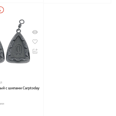
%
51
вый с шипами Carptoday
чии