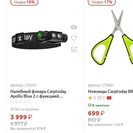
18%
17%
Скидка
Скидка
Артикул:
CTD221
Артикул:
CTD021
Налобный фонарь Carptoday
Ножницы Carptoday B
Apollo Blue 2 с функцией
5
1
подсвечивания лески синим
светом
В наличии
Нет в наличии
699
₽
3 999
₽
842
₽
4 877
₽
Вы экономите: 
143
 ₽
Вы экономите: 
878
 ₽