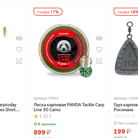
17%
18
Скидка
Скидка
Артикул:
PT014
Артикул:
CTD0
arptoday
Леска карповая PANDA Tackle Carp
Груз карпо
ves Short
Line 3D Camo
Росомаха
5
2
Нет в нали
В наличии
199
₽
899
₽
243
₽