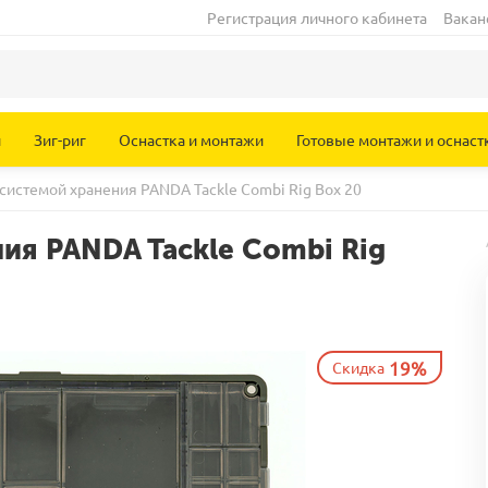
Регистрация личного кабинета
Вакан
и
Зиг-риг
Оснастка и монтажи
Готовые монтажи и оснаст
системой хранения PANDA Tackle Combi Rig Box 20
ия PANDA Tackle Combi Rig
19%
Скидка