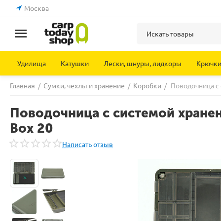
Москва
Удилища
Катушки
Лески, шнуры, лидкоры
Крючк
Главная
/
Сумки, чехлы и хранение
/
Коробки
/
Поводочница с 
Поводочница с системой хранен
Box 20
Написать отзыв