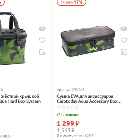
%
17%
Скидка
18
Артикул:
CTD017
с жёсткой крышкой
Сумка EVA для аксессуаров
qua Hard Box System
Carptoday Aqua Accessory Box
System
В наличии
1 299
₽
1 565
₽
Вы экономите: 
266
 ₽
: 
983
 ₽