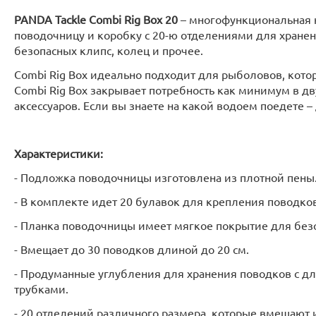
PANDA Tackle Combi Rig Box 20
– многофункциональная к
поводочницу и коробку с 20-ю отделениями для хранен
безопасных клипс, колец и прочее.
Combi Rig Box идеально подходит для рыболовов, кото
Combi Rig Box закрывает потребность как минимум в д
аксессуаров. Если вы знаете на какой водоем поедете –
Характеристики:
- Подложка поводочницы изготовлена из плотной пены
- В комплекте идет 20 булавок для крепления поводков
- Планка поводочницы имеет мягкое покрытие для без
- Вмещает до 30 поводков длиной до 20 см.
- Продуманные углубления для хранения поводков с 
трубками.
- 20 отделений различного размера, которые вмещают и