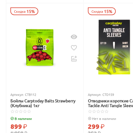
15%
15%
Скидка
Скидка
Артикул:
CTB112
Артикул:
CTD159
Бойлы Carptoday Baits Strawberry
Отводчики короткие C
(Клубника) 1кг
Tackle Anti Tangle Slee
зелёные
В наличии
Нет в наличии
899
₽
299
₽
1 058
₽
352
₽