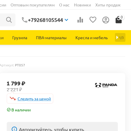
сии
Оптовым покупателям
О нас
Новинки
Хиты продаж
0
+79268105544
ки
Грузила
ПВА-материалы
Кресла и мебель
1/3
Артикул:
PT057
1 799
₽
2 221
₽
Следить за ценой
В наличии
Авторизуйтесь, чтобы купить