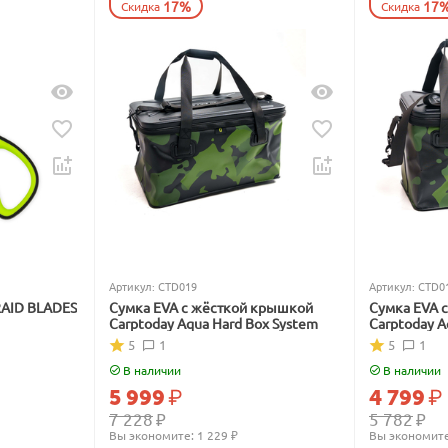
17%
17
Скидка
Скидка
Артикул:
CTD019
Артикул:
CTD0
RAID BLADES
Сумка EVA с жёсткой крышкой
Сумка EVA 
Carptoday Aqua Hard Box System
Carptoday A
5
1
5
1
В наличии
В наличии
5 999
₽
4 799
₽
7 228
₽
5 782
₽
Вы экономите: 
1 229
 ₽
Вы экономите