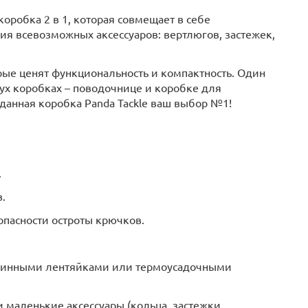
оробка 2 в 1, которая совмещает в себе
ия всевозможных аксессуаров: вертлюгов, застежек,
рые ценят функциональность и компактность. Один
вух коробках – поводочнице и коробке для
 данная коробка Panda Tackle ваш выбор №1!
.
.
опасности остроты крючков.
длинными лентяйками или термоусадочными
 маленькие аксессуары (кольца, застежки,