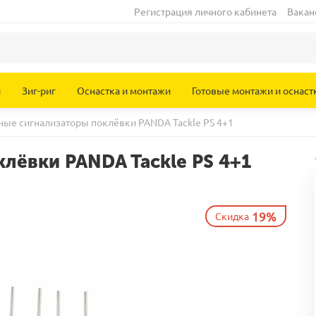
Регистрация личного кабинета
Вакан
и
Зиг-риг
Оснастка и монтажи
Готовые монтажи и оснаст
ные сигнализаторы поклёвки PANDA Tackle PS 4+1
лёвки PANDA Tackle PS 4+1
19%
Скидка