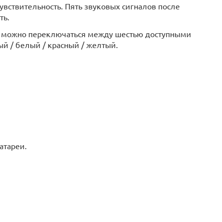
увствительность. Пять звуковых сигналов после
ть.
ета можно переключаться между шестью доступными
й / белый / красный / желтый.
атареи.
.