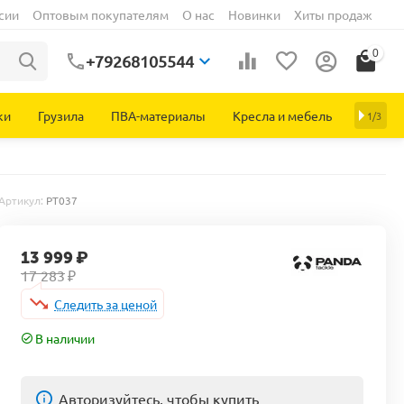
сии
Оптовым покупателям
О нас
Новинки
Хиты продаж
0
+79268105544
ки
Грузила
ПВА-материалы
Кресла и мебель
1/3
Артикул:
PT037
13 999
₽
17 283
₽
Следить за ценой
В наличии
Авторизуйтесь, чтобы купить