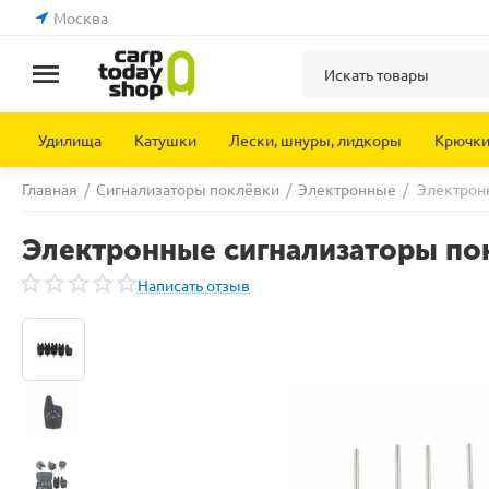
Москва
Удилища
Катушки
Лески, шнуры, лидкоры
Крючк
Главная
/
Сигнализаторы поклёвки
/
Электронные
/
Электрон
Электронные сигнализаторы пок
Написать отзыв