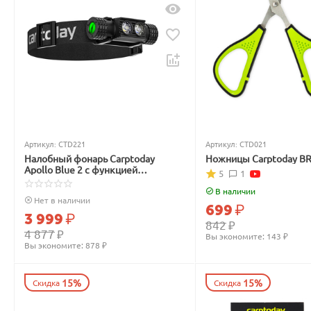
Артикул:
CTD221
Артикул:
CTD021
Налобный фонарь Carptoday
Ножницы Carptoday B
Apollo Blue 2 с функцией
5
1
подсвечивания лески синим
светом
В наличии
Нет в наличии
699
₽
3 999
₽
842
₽
4 877
₽
Вы экономите: 
143
 ₽
Вы экономите: 
878
 ₽
15%
15%
Скидка
Скидка