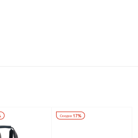
%
17%
Скидка