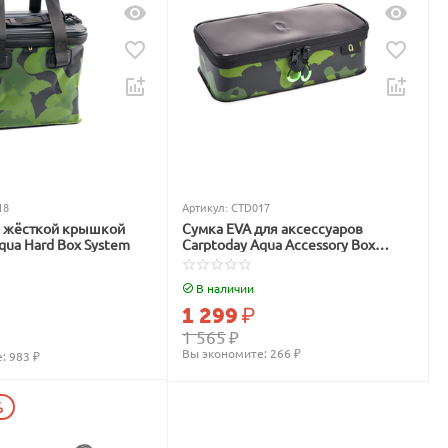
18
Артикул:
CTD017
с жёсткой крышкой
Сумка EVA для аксессуаров
qua Hard Box System
Carptoday Aqua Accessory Box
System
В наличии
1 299
₽
1 565
₽
Вы экономите: 
266
 ₽
: 
983
 ₽
%