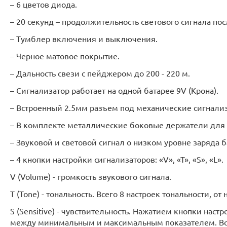
– 6 цветов диода.
– 20 секунд – продолжительность светового сигнала по
– Тумблер включения и выключения.
– Черное матовое покрытие.
– Дальность свези с пейджером до 200 - 220 м.
– Сигнализатор работает на одной батарее 9V (Крона).
– Встроенный 2.5мм разъем под механические сигнализ
– В комплекте металлические боковые держатели для
– Звуковой и световой сигнал о низком уровне заряда б
– 4 кнопки настройки сигнализаторов: «V», «T», «S», «L».
V (Volume) - громкость звукового сигнала.
T (Tone) - тональность. Всего 8 настроек тональности, от
S (Sensitive) - чувствительность. Нажатием кнопки нас
между минимальным и максимальным показателем. Всег