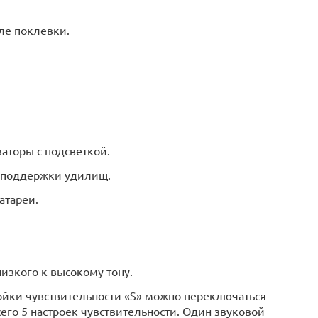
сле поклевки.
аторы с подсветкой.
 поддержки удилищ.
атареи.
 низкого к высокому тону.
тройки чувствительности «S» можно переключаться
о 5 настроек чувствительности. Один звуковой