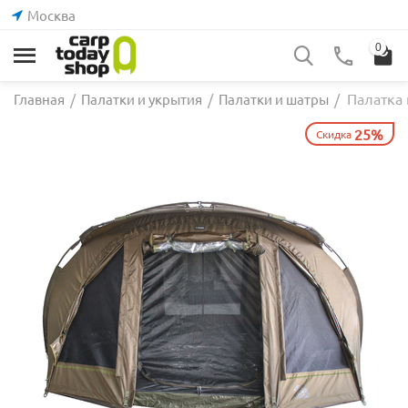
Москва
0
Палатка 
Главная
/
Палатки и укрытия
/
Палатки и шатры
/
25%
Скидка