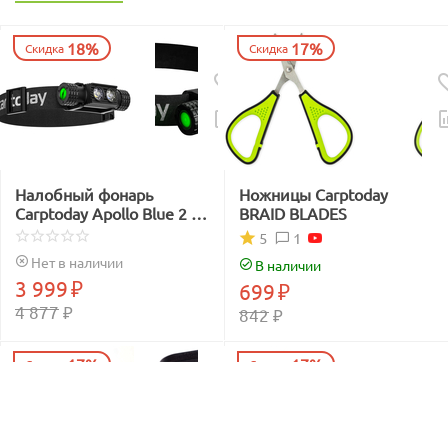
18%
17%
Скидка
Скидка
Налобный фонарь
Ножницы Carptoday
Carptoday Apollo Blue 2 с
BRAID BLADES
функцией
1
5
подсвечивания лески
Нет в наличии
В наличии
синим светом
3 999
₽
699
₽
4 877
₽
842
₽
17%
17%
Скидка
Скидка