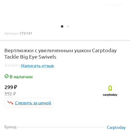
Артикул:
CTD181
Вертлюжки с увеличенным ушком Carptoday
Tackle Big Eye Swivels
Написать отзыв
В наличии
299
₽
352
₽
Следить за ценой
Бренд
Carptoday