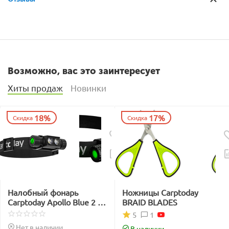
Возможно, вас это заинтересует
Хиты продаж
Новинки
18%
17%
Скидка
Скидка
Налобный фонарь
Ножницы Carptoday
Carptoday Apollo Blue 2 с
BRAID BLADES
функцией
1
5
подсвечивания лески
Нет в наличии
В наличии