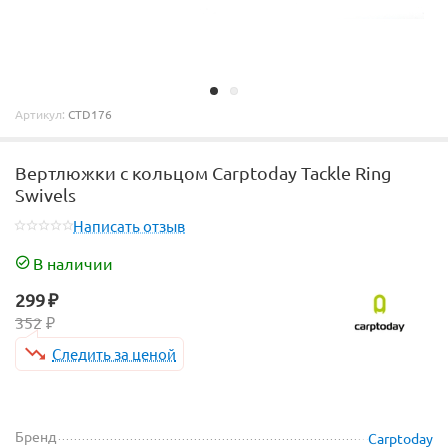
Артикул:
CTD176
Вертлюжки с кольцом Carptoday Tackle Ring
Swivels
Написать отзыв
В наличии
299
₽
352
₽
Следить за ценой
Бренд
Carptoday