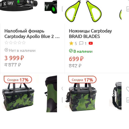
Налобный фонарь
Ножницы Carptoday
Carptoday Apollo Blue 2 с
BRAID BLADES
функцией
1
5
подсвечивания лески
Нет в наличии
В наличии
синим светом
3 999
₽
699
₽
4 877
₽
842
₽
17%
17%
Скидка
Скидка
Сумка EVA с жёсткой
Сумка EVA с жёсткой
крышкой Carptoday Aqua
крышкой Carptoday Aqua