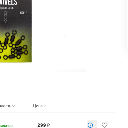
пность
Цена
299
₽
наличии