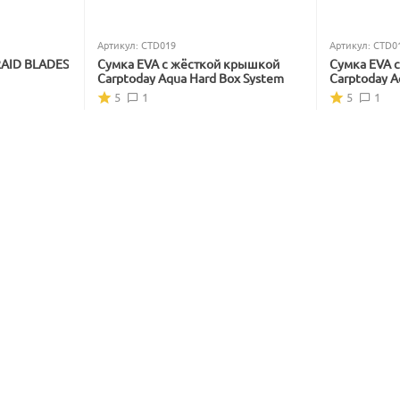
Артикул:
CTD019
Артикул:
CTD0
RAID BLADES
Сумка EVA с жёсткой крышкой
Сумка EVA 
Carptoday Aqua Hard Box System
Carptoday A
5
1
5
1
В наличии
В наличии
5 999
₽
4 799
₽
7 228
₽
5 782
₽
Вы экономите: 
1 229
 ₽
Вы экономите
17%
18
Скидка
Скидка