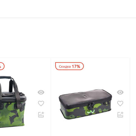
%
17%
Скидка