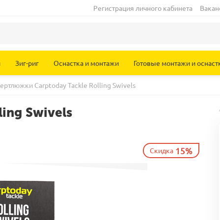
Регистрация личного кабинета
Вакан
и
Зиг-риг
Оснастка и монтажи
Готовые монтажи и оснаст
ертлюжки Carptoday Tackle Rolling Swivels
ing Swivels
15%
Скидка