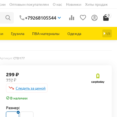
сии
Оптовым покупателям
О нас
Новинки
Хиты продаж
0
+79268105544
ки
Грузила
ПВА-материалы
Одежда
1/3
Артикул:
CTD177
299
₽
352
₽
Следить за ценой
В наличии
Размер: