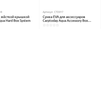
18
Артикул:
CTD017
с жёсткой крышкой
Сумка EVA для аксессуаров
qua Hard Box System
Carptoday Aqua Accessory Box
System
В наличии
1 299
₽
1 565
₽
Вы экономите: 
266
 ₽
: 
983
 ₽
%