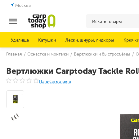
Москва
Удилища
Катушки
Лески, шнуры, лидкоры
Крючк
Главная
/
Оснастка и монтажи
/
Вертлюжки и быстросъёмы
/
В
Вертлюжки Carptoday Tackle Roll
Написать отзыв