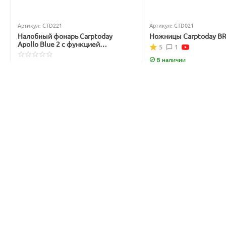
Артикул:
CTD221
Артикул:
CTD021
Налобный фонарь Carptoday
Ножницы Carptoday B
Apollo Blue 2 с функцией
5
1
подсвечивания лески синим
светом
В наличии
Нет в наличии
699
₽
3 999
₽
842
₽
4 877
₽
Вы экономите: 
143
 ₽
Вы экономите: 
878
 ₽
15%
15%
Скидка
Скидка