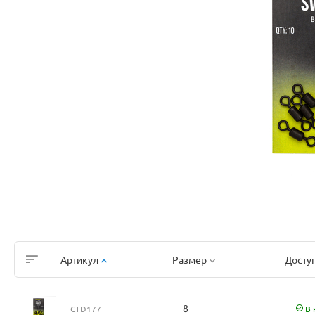
Артикул
Размер
Досту
8
CTD177
В 